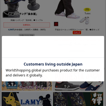
刺繍ハンチング「流水桜」◆リップル
在庫切れ
手描きローカットKIDSスニーカー「櫻」◆碧/キッズ
4,290円
(本体価格：3,900円 + 消費税：390円)
在庫切れ
通常5,929円のところ↓↓
3,850円
(本体価格：3,500円 + 消費税：350円)
<
1
…
6
7
8
9