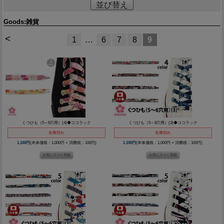
並び替え
Goods:雑貨
<
1
…
6
7
8
9
くつひも（5～6穴用）(4)◆ココラック
くつひも（5～6穴用）(3)◆ココラック
在庫切れ
在庫切れ
1,100円
(本体価格：1,000円 + 消費税：100円)
1,100円
(本体価格：1,000円 + 消費税：100円)