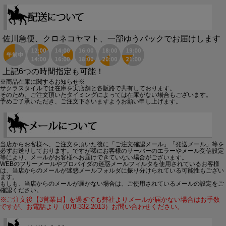
佐川急便、クロネコヤマト、一部ゆうパックでお届けします
上記6つの時間指定も可能！
※商品在庫に関するお知らせ※
サクラスタイルでは在庫を実店舗と各販路で共有しております。
そのため、ご注文頂いたタイミングによっては在庫がない場合もございます。
予めご了承いただき、ご注文下さいますようお願い申し上げます。
当店からお客様へ、ご注文を頂いた後に「ご注文確認メール」「発送メール」等を
必ずお送りしております。ですが稀にお客様のサーバーのエラーやメール受信設定
等により、メールがお客様へお届けできていない場合がございます。
WEBのフリーメールやプロバイダの迷惑メールフィルタを使用されているお客様
は、当店からのメールが迷惑メールフォルダに振り分けられている可能性もござい
ます。
もしも、当店からのメールが届かない場合は、ご使用されているメールの設定をご
確認ください。
※ご注文後【3営業日】を過ぎても弊社よりメールが届かない場合はお手数
ですが、お電話より（078-332-2013）お問い合わせください。