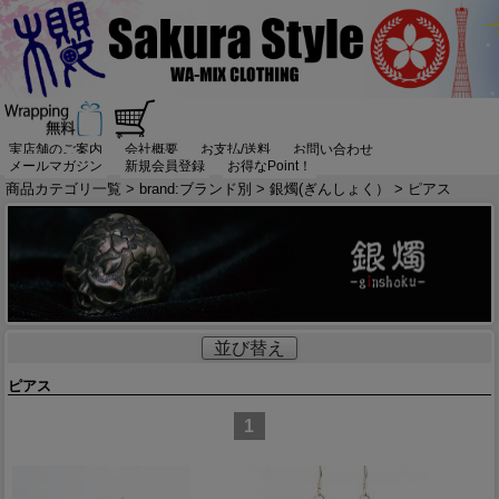
実店舗のご案内
会社概要
お支払/送料
お問い合わせ
メールマガジン
新規会員登録
お得なPoint！
商品カテゴリ一覧
>
brand:ブランド別
>
銀燭(ぎんしょく）
> ピアス
並び替え
ピアス
1