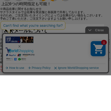
上記6つの時間指定も可能！
※商品在庫に関するお知らせ※
サクラスタイルでは在庫を実店舗と各販路で共有しております。
そのため、ご注文頂いたタイミングによっては在庫がない場合もございます。
予めご了承いただき、ご注文下さいますようお願い申し上げます。
当店からお客様へ、ご注文を頂いた後に「ご注文確認メール」「発送メール」等を
必ずお送りしております。ですが稀にお客様のサーバーのエラーやメール受信設定
等により、メールがお客様へお届けできていない場合がございます。
WEBのフリーメールやプロバイダの迷惑メールフィルタを使用されているお客様
は、当店からのメールが迷惑メールフォルダに振り分けられている可能性もござい
ます。
もしも、当店からのメールが届かない場合は、ご使用されているメールの設定をご
確認ください。
※ご注文後【3営業日】を過ぎても弊社よりメールが届かない場合はお手数
ですが、お電話より（078-332-2013）お問い合わせください。
※営業日のお知らせ※