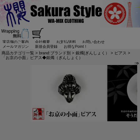
実店舗のご案内
会社概要
お支払/送料
お問い合わせ
メールマガジン
新規会員登録
お得なPoint！
商品カテゴリ一覧
>
brand:ブランド別
>
銀燭(ぎんしょく）
>
ピアス
>
「お京の小面」ピアス◆銀燭（ぎんしょく）