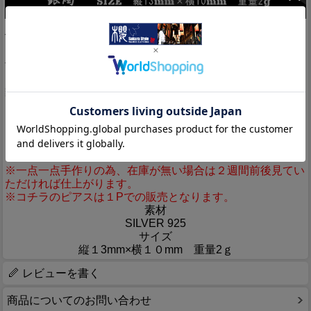
Detail
丁寧な彫り込み、妥協を許さない物作りをされている銀燭
（ぎんしょく）さんより、「お京の小面」ピアスのご紹介で
す。
舞妓さんをモチーフにした斬新デザイン「オキョウノコオモ
テ」。
「お京の小面」を耳につければ貴方の気分は舞妓気分♪
そうだ！！京都に行こう！！なんつ。
※一点一点手作りの為、在庫が無い場合は２週間前後見てい
ただければ仕上がります。
※コチラのピアスは１Pでの販売となります。
素材
SILVER 925
サイズ
縦１3mm×横１０mm 重量2ｇ
レビューを書く
商品についてのお問い合わせ