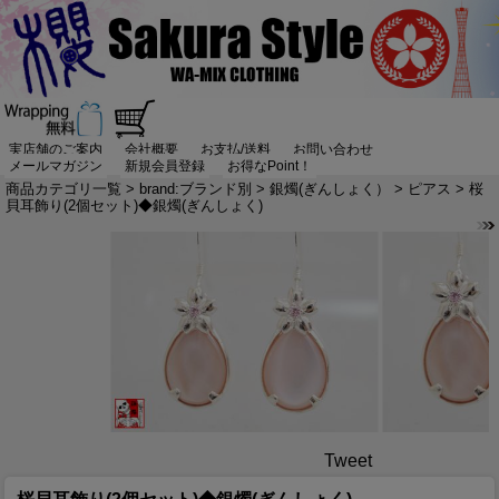
実店舗のご案内
会社概要
お支払/送料
お問い合わせ
メールマガジン
新規会員登録
お得なPoint！
商品カテゴリ一覧
>
brand:ブランド別
>
銀燭(ぎんしょく）
>
ピアス
> 桜
貝耳飾り(2個セット)◆銀燭(ぎんしょく)
Tweet