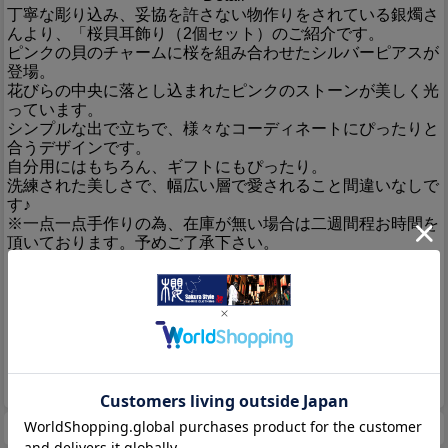
丁寧な彫り込み、妥協を許さない物作りをされている銀燭さ
んより、「桜貝耳飾り（2個セット）のご紹介です。
ピンクの貝のチャームに桜を組み合わせたシルバーピアスが
登場。
花びらの中央に落とし込まれたピンクのストーンが美しく光
っています。
シンプルな出で立ちで、様々なコーディネートにぴったりと
合うデザインです。
自分用にはもちろん、ギフトにもぴったり。
洗練された美しさで、幅広い層で愛されること間違いなしで
す♪
※一点一点手作りの為、在庫が無い場合は二週間程お時間を
頂いております。予めご了承下さい。
素材
SILVER 925
カラー
シルバー
生産国
Made in Japan
サイズ
全長約2cm
レビューを書く