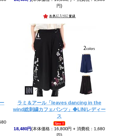
円)
ー
ラミ＆アール「leaves dancing in the
wind総刺繍カフェパンツ」◆LIN/レディー
ス
580
18,480円
(本体価格：16,800円 + 消費税：1,680
円)