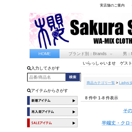
実店舗のご案内
HOME
ブランド別：Brands
男：
いらっしゃいませ ゲス
入力してさがす
商品カテゴリ一覧
>
Ladys:
アイテムからさがす
8 件中 1-8 件表示
そ
半端丈・クロ