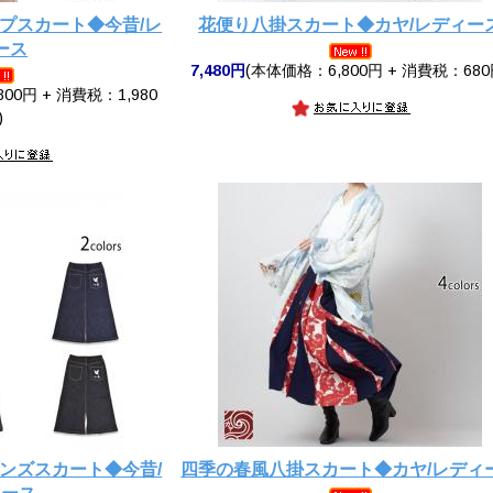
プスカート◆今昔/レ
花便り八掛スカート◆カヤ/レディー
ース
7,480円
(本体価格：6,800円 + 消費税：680
00円 + 消費税：1,980
)
ンズスカート◆今昔/
四季の春風八掛スカート◆カヤ/レディ