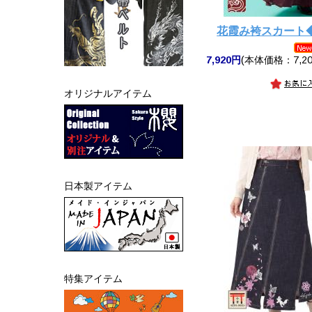
花霞み袴スカート
7,920円
(本体価格：7,20
オリジナルアイテム
日本製アイテム
特集アイテム