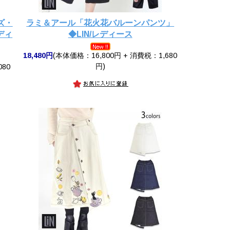
ズ・
ラミ＆アール「花火花バルーンパンツ」
ディ
◆LIN/レディース
18,480円
(本体価格：16,800円 + 消費税：1,680
円)
080