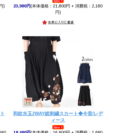
円)
23,980円
(本体価格：21,800円 + 消費税：2,180
円)
ート
和紋水玉2WAY総刺繍スカート◆今昔/レデ
ィース
680
18,480円
(本体価格：16,800円 + 消費税：1,680