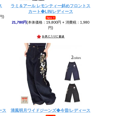
ス
ラミ＆アール レモンティー斜めフロントス
カート◆LIN/レディース
円)
21,780円
(本体価格：19,800円 + 消費税：1,980
円)
ース
清風明月ワイドジーンズ◆今昔/レディース