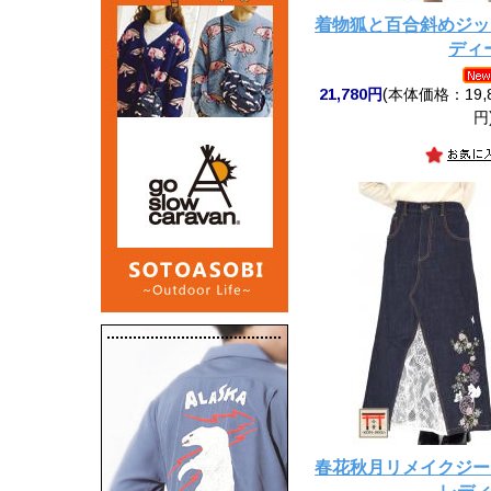
着物狐と百合斜めジッ
ディ
21,780円
(本体価格：19,8
円
春花秋月リメイクジー