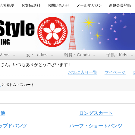
会社概要
お支払/送料
お問い合わせ
メールマガジン
新規会員登録
Mens
女：Ladies
雑貨：Goods
子供：Kids
トさん。いつもありがとうございます！
お気に入り一覧
マイページ
女
> ボトム・スカート
の他
ロングスカート
ップドパンツ
ハーフ・ショートパンツ