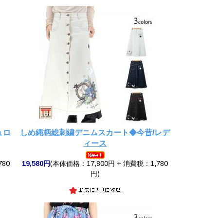
ュロ
しめ縄柄総刺繍デニムスカート◆今昔/レデ
ィース
780
19,580円
(本体価格：17,800円 + 消費税：1,780
円)