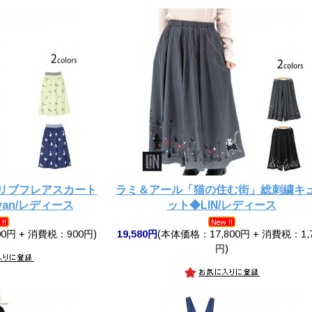
トリブフレアスカート
ラミ＆アール「猫の住む街」総刺繍キ
ravan/レディース
ット◆LIN/レディース
0円 + 消費税：900円)
19,580円
(本体価格：17,800円 + 消費税：1,
円)