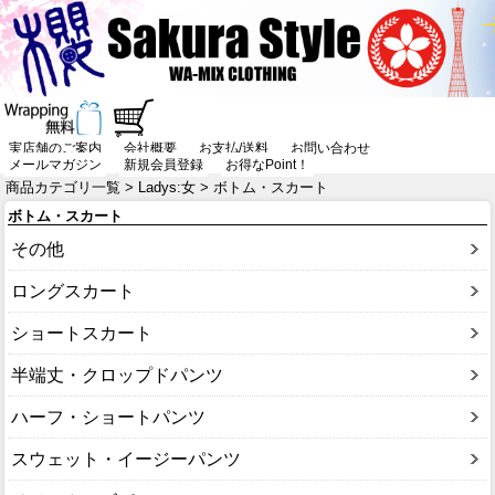
実店舗のご案内
会社概要
お支払/送料
お問い合わせ
メールマガジン
新規会員登録
お得なPoint！
商品カテゴリ一覧
>
Ladys:女
> ボトム・スカート
ボトム・スカート
その他
ロングスカート
ショートスカート
半端丈・クロップドパンツ
ハーフ・ショートパンツ
スウェット・イージーパンツ