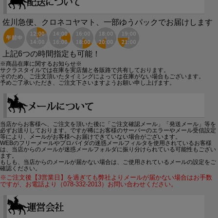
佐川急便、クロネコヤマト、一部ゆうパックでお届けします
上記6つの時間指定も可能！
※商品在庫に関するお知らせ※
サクラスタイルでは在庫を実店舗と各販路で共有しております。
そのため、ご注文頂いたタイミングによっては在庫がない場合もございます。
予めご了承いただき、ご注文下さいますようお願い申し上げます。
当店からお客様へ、ご注文を頂いた後に「ご注文確認メール」「発送メール」等を
必ずお送りしております。ですが稀にお客様のサーバーのエラーやメール受信設定
等により、メールがお客様へお届けできていない場合がございます。
WEBのフリーメールやプロバイダの迷惑メールフィルタを使用されているお客様
は、当店からのメールが迷惑メールフォルダに振り分けられている可能性もござい
ます。
もしも、当店からのメールが届かない場合は、ご使用されているメールの設定をご
確認ください。
※ご注文後【3営業日】を過ぎても弊社よりメールが届かない場合はお手数
ですが、お電話より（078-332-2013）お問い合わせください。