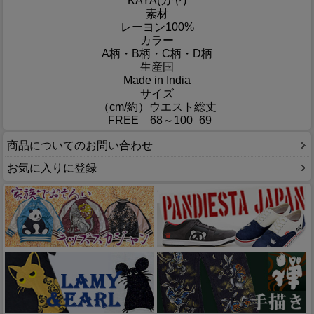
KAYA(カヤ)
素材
レーヨン100%
カラー
A柄・B柄・C柄・D柄
生産国
Made in India
サイズ
（cm/約）
ウエスト
総丈
FREE
68～100
69
商品についてのお問い合わせ
お気に入りに登録