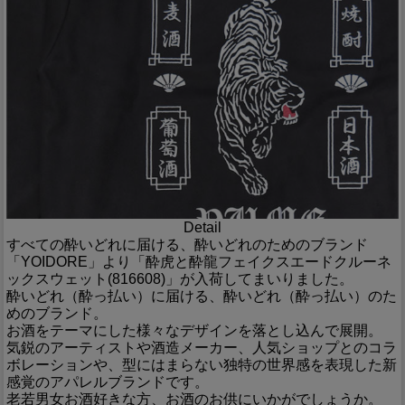
Detail
すべての酔いどれに届ける、酔いどれのためのブランド
「YOIDORE」より「酔虎と酔龍フェイクスエードクルーネ
ックスウェット(816608)」が入荷してまいりました。
酔いどれ（酔っ払い）に届ける、酔いどれ（酔っ払い）のた
めのブランド。
お酒をテーマにした様々なデザインを落とし込んで展開。
気鋭のアーティストや酒造メーカー、人気ショップとのコラ
ボレーションや、型にはまらない独特の世界感を表現した新
感覚のアパレルブランドです。
老若男女お酒好きな方、お酒のお供にいかがでしょうか。