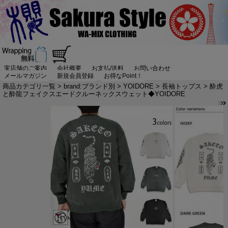
実店舗のご案内
会社概要
お支払/送料
お問い合わせ
メールマガジン
新規会員登録
お得なPoint！
商品カテゴリ一覧
>
brand:ブランド別
>
YOIDORE
>
長袖トップス
> 酔虎
と酔龍フェイクスエードクルーネックスウェット◆YOIDORE