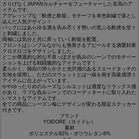
さりげなくJAPANカルチャーをフューチャーした至高のア
イテムです。
アグレッシブな「酔虎と酔龍」モチーフを単色刺繍で落とし
込んだ人気デザイン！
バックにはあらゆる酒を呑み尽くす勢いの荒ぶる酔虎を堂々
と刺繍しました。
両袖には気分と共に昇っていく酔龍を配置。
フロントはシンプルながらも無骨さをアピールする酒愛好家
クロスロゴをデザインしました。
どこか廃退的な的な不良っぽさが呑みのシーンでのモチベー
ションを上げる戦闘服的なアイテムです！
柔らかく、独自の滑らかさと光沢感のあるスエードタッチの
生地を採用し、ただのスウェットとは一線を画す高級感漂う
アイテムに仕上がっています。
ややゆったりめのルーズなシルエットは適度なリラックス感
があり、ラフな呑みシーンでのコーディネートに取り入れた
いマストなアイテムです。
全ての商品にシーズン毎にデザインが変わる限定ステッカー
付きです。
ブランド
YOIDORE（ヨイドレ）
素材
ポリエステル92%・ポリウレタン8%