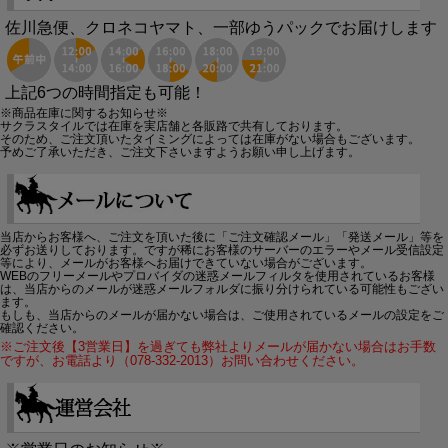
佐川急便、クロネコヤマト、一部ゆうパックでお届けします
上記6つの時間指定も可能！
※商品在庫に関するお知らせ※
サクラスタイルでは在庫を実店舗と各販路で共有しております。
そのため、ご注文頂いたタイミングによっては在庫がない場合もございます。
予めご了承いただき、ご注文下さいますようお願い申し上げます。
当店からお客様へ、ご注文を頂いた後に「ご注文確認メール」「発送メール」等を
必ずお送りしております。ですが稀にお客様のサーバーのエラーやメール受信設定
等により、メールがお客様へお届けできていない場合がございます。
WEBのフリーメールやプロバイダの迷惑メールフィルタを使用されているお客様
は、当店からのメールが迷惑メールフォルダに振り分けられている可能性もござい
ます。
もしも、当店からのメールが届かない場合は、ご使用されているメールの設定をご
確認ください。
※ご注文後【3営業日】を過ぎても弊社よりメールが届かない場合はお手数
ですが、お電話より（078-332-2013）お問い合わせください。