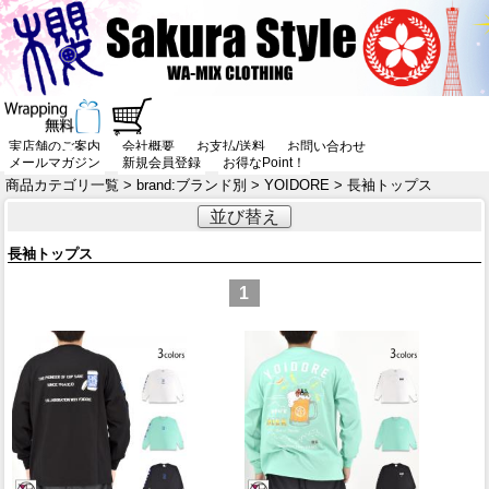
実店舗のご案内
会社概要
お支払/送料
お問い合わせ
メールマガジン
新規会員登録
お得なPoint！
商品カテゴリ一覧
>
brand:ブランド別
>
YOIDORE
> 長袖トップス
並び替え
長袖トップス
1