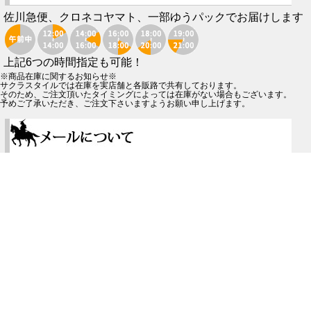
佐川急便、クロネコヤマト、一部ゆうパックでお届けします
上記6つの時間指定も可能！
※商品在庫に関するお知らせ※
サクラスタイルでは在庫を実店舗と各販路で共有しております。
そのため、ご注文頂いたタイミングによっては在庫がない場合もございます。
予めご了承いただき、ご注文下さいますようお願い申し上げます。
当店からお客様へ、ご注文を頂いた後に「ご注文確認メール」「発送メール」等を
必ずお送りしております。ですが稀にお客様のサーバーのエラーやメール受信設定
等により、メールがお客様へお届けできていない場合がございます。
WEBのフリーメールやプロバイダの迷惑メールフィルタを使用されているお客様
は、当店からのメールが迷惑メールフォルダに振り分けられている可能性もござい
ます。
もしも、当店からのメールが届かない場合は、ご使用されているメールの設定をご
確認ください。
※ご注文後【3営業日】を過ぎても弊社よりメールが届かない場合はお手数
ですが、お電話より（078-332-2013）お問い合わせください。
※営業日のお知らせ※