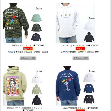
JAPANスーベニアシャツ◆YOIDORE
おつかれなまビールパーカー◆YOIDORE
9,790円
(本体価格：8,900円 + 消費税：890円)
9,790円
(本体価格：8,900円 + 消費税：890円)
東京スシダラケ×YOIDORE スウェットパーカー
倉吉×YOIDOREスウェット◆YOIDORE
◆YOIDORE