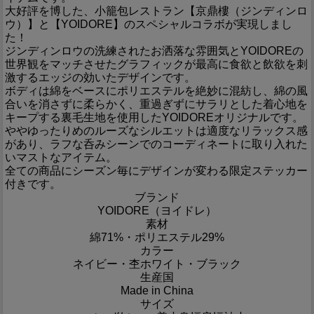
大好評を博した、小籠包レストラン【京鼎樓（ジンディンロ
ウ）】と【YOIDORE】のスペシャルコラボが実現しまし
た！
ジンディンロウの洗練されたお洒落な雰囲気とYOIDOREの
世界観をマッチさせたグラフィックが最高に食欲と飲欲を刺
激するエッジの効いたデザインです。
ボディは綿をベースにポリエステルを絶妙に混紡し、綿の風
合いを消さずに柔らかく、重過ぎずにサラリとした着心地を
キープする裏毛生地を使用したYOIDOREオリジナルです。
ややゆったりめのルーズなシルエットは適度なリラックス感
があり、ラフな呑みシーンでのコーディネートに取り入れた
いマストなアイテム。
全ての商品にシーズン毎にデザインが変わる限定ステッカー
付きです。
ブランド
YOIDORE（ヨイドレ）
素材
綿71%・ポリエステル29%
カラー
ネイビー・杢ホワイト・ブラック
生産国
Made in China
サイズ