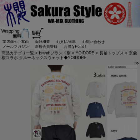
実店舗のご案内
会社概要
お支払/送料
お問い合わせ
メールマガジン
新規会員登録
お得なPoint！
商品カテゴリ一覧
>
brand:ブランド別
>
YOIDORE
>
長袖トップス
> 京鼎
樓コラボ クルーネックスウェット◆YOIDORE