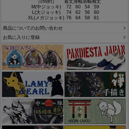
（cm/約）
着丈
身幅
肩幅
袖丈
M(中ジョッキ)
72
60
54
59
L(大ジョッキ)
74
62
56
60
XL(メガジョッキ)
76
64
58
61
商品についてのお問い合わせ
お気に入りに登録