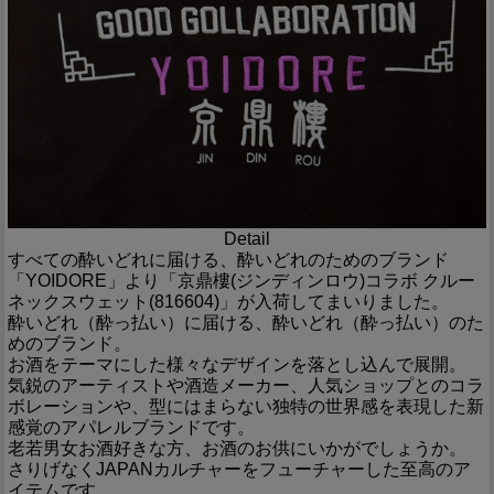
Detail
すべての酔いどれに届ける、酔いどれのためのブランド
「YOIDORE」より「京鼎樓(ジンディンロウ)コラボ クルー
ネックスウェット(816604)」が入荷してまいりました。
酔いどれ（酔っ払い）に届ける、酔いどれ（酔っ払い）のた
めのブランド。
お酒をテーマにした様々なデザインを落とし込んで展開。
気鋭のアーティストや酒造メーカー、人気ショップとのコラ
ボレーションや、型にはまらない独特の世界感を表現した新
感覚のアパレルブランドです。
老若男女お酒好きな方、お酒のお供にいかがでしょうか。
さりげなくJAPANカルチャーをフューチャーした至高のア
イテムです。