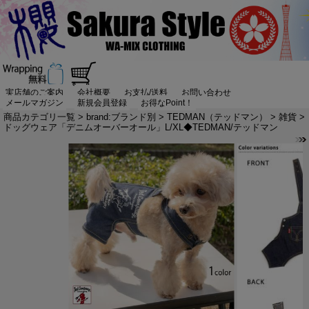
実店舗のご案内
会社概要
お支払/送料
お問い合わせ
メールマガジン
新規会員登録
お得なPoint！
商品カテゴリ一覧
>
brand:ブランド別
>
TEDMAN（テッドマン）
>
雑貨
>
ドッグウェア「デニムオーバーオール」L/XL◆TEDMAN/テッドマン