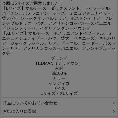
今回は5サイズご用意しました！
【Lサイズ】マルチーズ、ダックスフンド、トイプードル、
パピオン、ポメラニアン、シーズ、ミニュアチュナイザー、
柴犬(小）ジャックサッセルテリア、ボストンテリア、フレ
ンチブルドック、パグ、アメリカンコッパカースパ二エル、
ビジョンフリーゼ、イタリアングレーハウンド
【XLサイズ】マルチーズ、ポメラニアントイプードル、ミ
ニチュアシュナイザー・パグ、柴大、ペキニーズ、キャバリ
ア、ジャックラッセルテリア、ピーグル、コーギー、ボスト
ンテリア、アメリカンコッカーパニエル、フレンチブルドッ
ク等
ブランド
TEDMAN（テッドマン）
素材
綿100%
カラー
インディゴ
サイズ
Lサイズ・XLサイズ
商品についてのお問い合わせ
お気に入りに登録