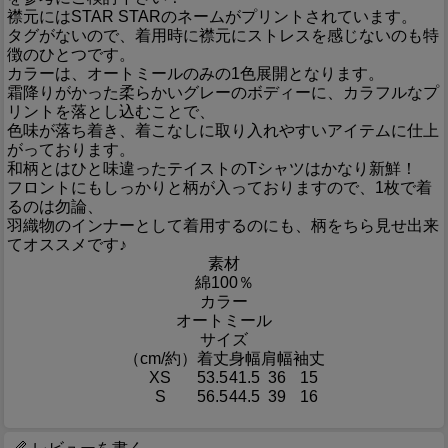
襟元にはSTAR STARのネームがプリントされています。
タグがないので、着用時に襟元にストレスを感じないのも特
徴のひとつです。
カラーは、オートミールのみの1色展開となります。
霜降りがかった柔らかいグレーのボディーに、カラフルなプ
リントを落とし込むことで、
色味が落ち着き、着こなしに取り入れやすいアイテムに仕上
がっております。
和柄とはひと味違ったテイストのTシャツはかなり新鮮！
フロントにもしっかりと柄が入っておりますので、1枚で着
るのは勿論、
羽織物のインナーとして着用するのにも、柄をちら見せ出来
てオススメです♪
素材
綿100％
カラー
オートミール
サイズ
（cm/約）
着丈
身幅
肩幅
袖丈
XS
53.5
41.5
36
15
S
56.5
44.5
39
16