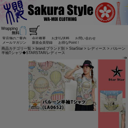
実店舗のご案内
会社概要
お支払/送料
お問い合わせ
メールマガジン
新規会員登録
お得なPoint！
商品カテゴリ一覧
>
brand:ブランド別
>
StarStar
>
レディース
> バルーン
半袖Tシャツ◆STARSTAR/レディース