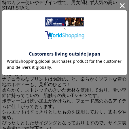
特のカラー使いやデザイン性で、男女問わず人気の高い
STAR STAR。
色とりどりのバルーンが空を彩る様子を切り取った、とても
ポップで楽しい柄のTシャツが登場！
サーカスで見たことのある柄が並んでいることから、もしか
したら移動サーカスのバルーンなのかも？？
様々な柄のバルーンがぷかぷかと浮かび、大空を覆いつくし
ています。
バルーンの絵柄もカラフルで、小さな旗がたくさんなびいて
います。
そして、なんと！バルーンの1つには、象が乗っているので
す！
STAR STARさんらしい、細かいところにまで遊び心の詰ま
った1着です♪
ナチュラルなプリントは勿論のこと、柔らかくソフトな着心
地のボディーも、見所のひとつ！
柔らかく、ストレッチのきいた素材を使用しており、暑い季
節に持ってこいの、肌触りの良いTシャツです。
ボディーには洗い加工がかけられ、フェード感のあるアイテ
ムに仕上がっております。
シルエットはすっきりとしたものを採用しており、丈もやや
短め。
ぴったりとしたサイジングとなっておりますので、サイズ表
を参考にご検討下さい！