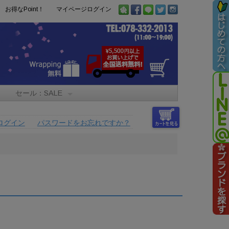
お得なPoint！
マイページログイン
セール：SALE
ログイン
パスワードをお忘れですか？