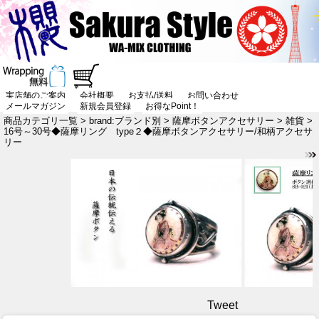
実店舗のご案内
会社概要
お支払/送料
お問い合わせ
メールマガジン
新規会員登録
お得なPoint！
商品カテゴリ一覧
>
brand:ブランド別
>
薩摩ボタンアクセサリー
>
雑貨
>
16号～30号◆薩摩リング type２◆薩摩ボタンアクセサリー/和柄アクセサ
リー
Tweet