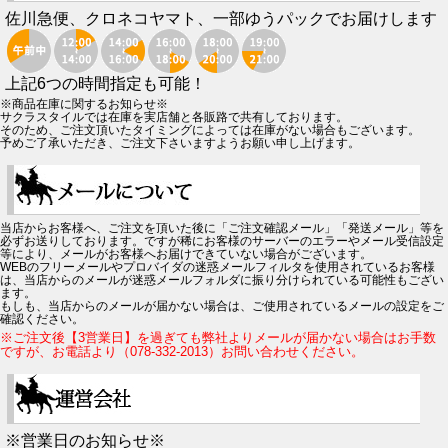
佐川急便、クロネコヤマト、一部ゆうパックでお届けします
上記6つの時間指定も可能！
※商品在庫に関するお知らせ※
サクラスタイルでは在庫を実店舗と各販路で共有しております。
そのため、ご注文頂いたタイミングによっては在庫がない場合もございます。
予めご了承いただき、ご注文下さいますようお願い申し上げます。
当店からお客様へ、ご注文を頂いた後に「ご注文確認メール」「発送メール」等を
必ずお送りしております。ですが稀にお客様のサーバーのエラーやメール受信設定
等により、メールがお客様へお届けできていない場合がございます。
WEBのフリーメールやプロバイダの迷惑メールフィルタを使用されているお客様
は、当店からのメールが迷惑メールフォルダに振り分けられている可能性もござい
ます。
もしも、当店からのメールが届かない場合は、ご使用されているメールの設定をご
確認ください。
※ご注文後【3営業日】を過ぎても弊社よりメールが届かない場合はお手数
ですが、お電話より（078-332-2013）お問い合わせください。
※営業日のお知らせ※