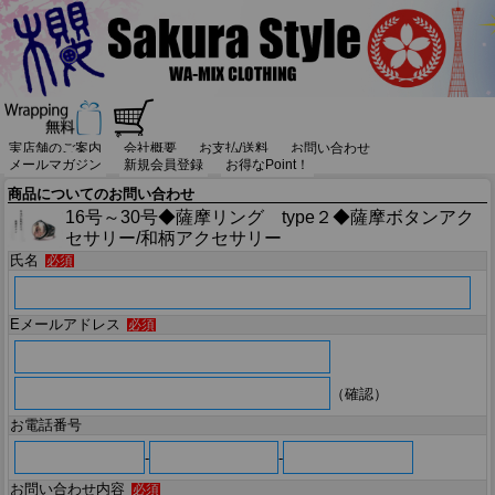
実店舗のご案内
会社概要
お支払/送料
お問い合わせ
メールマガジン
新規会員登録
お得なPoint！
商品についてのお問い合わせ
16号～30号◆薩摩リング type２◆薩摩ボタンアク
セサリー/和柄アクセサリー
氏名
必須
Eメールアドレス
必須
（確認）
お電話番号
-
-
お問い合わせ内容
必須