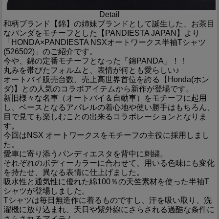
Detail
和柄ブランド【錦】の姉妹ブランドとして誕生した、お茶目
なパンダをモチーフとした【PANDIESTA JAPAN】より
「HONDA×PANDIESTA NSXオートワークス半袖Tシャツ
(526502)」のご紹介です。
今や、錦の定番モチーフとなった「錦PANDA」！！
丸みを帯びたフォルムと、表情が何とも愛らしい♪
オートバイ販売台数、売上高世界首位を誇る【Honda(ホン
ダ)】との人気のコラボアイテムから新作が登場です。
新旧様々な名車（オートバイ＆自動車）をモチーフに起用
し、ベースとなるアパレルの着心地や使い勝手はもちろん、
目で見ても楽しむことの出来るコラボレーションとなりま
す。
今回はNSX オートワークスをモチーフの主役に採用しまし
た。
愛車に寄り添うパンディエスタを背中に刺繍。
それぞれのボディーカラーに合わせて、用いる色味にも変化
を持たせ、異なる表情に仕上げました。
吸水性と通気性に優れた綿100％の天竺素材を使った半袖T
シャツが登場しました。
Tシャツは毎日無造作に着るものですし、汗を吸い取り、洗
濯機に放り込まれ、天日や紫外線にさらされる過酷な条件に
さらされるアイテム。