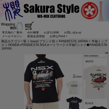
実店舗のご案内
会社概要
お支払/送料
お問い合わせ
メールマガジン
新規会員登録
お得なPoint！
商品カテゴリ一覧
>
brand:ブランド別
>
PANDIESTA JAPAN
>
半袖トップ
ス
> HONDA×PANDIESTA NSXオートワークス半袖Tシャツ◆PANDIESTA
JAPAN