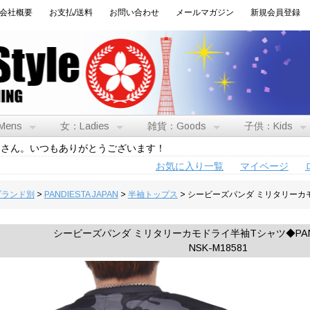
会社概要
お支払/送料
お問い合わせ
メールマガジン
新規会員登録
Mens
女：Ladies
雑貨：Goods
子供：Kids
トさん。いつもありがとうございます！
お気に入り一覧
マイページ
:ブランド別
>
PANDIESTA JAPAN
>
半袖トップス
> シービーズパンダ ミリタリーカモド
シービーズパンダ ミリタリーカモドライ半袖Tシャツ◆PANDI
NSK-M18581