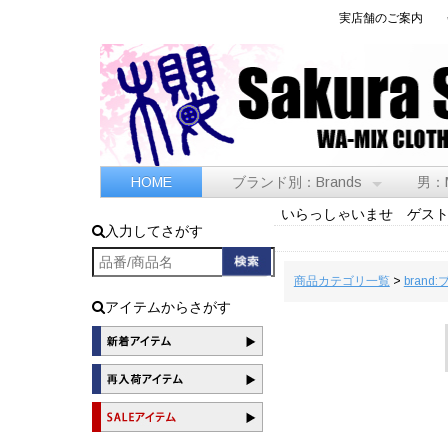
実店舗のご案内
HOME
ブランド別：Brands
男：
いらっしゃいませ ゲス
入力してさがす
商品カテゴリ一覧
>
brand
アイテムからさがす