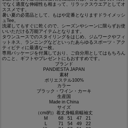
でなく適度な伸縮性も相まって、リラックスウエアとしてオ
ススメです。
暑い夏の必需品として、もはや定番となりますドライメッシ
ュTee。
洗濯してもすぐに乾くので、シーズンやシーンに限らずお使
いいただける万能アイテムとなります。
タウンユースでのスタイリングをはじめ、ジムワークやフィ
ットネス、ランニングなどといったあらゆるスポーツ・アク
ティビティに最適な一枚。
専用パッケージを付属しており、ご自分用としてはもちろん
のこと、ギフトやプレゼントにもおすすめです。
ブランド
PANDIESTA JAPAN
素材
ポリエステル100%
カラー
ブラック・ワイン・カーキ
生産国
Made in China
サイズ
（cm/約）
着丈
身幅
肩幅
袖丈
M
68
51
47
21
L
71
54
49
22