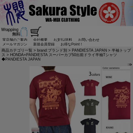
実店舗のご案内
会社概要
お支払/送料
お問い合わせ
メールマガジン
新規会員登録
お得なPoint！
商品カテゴリ一覧
>
brand:ブランド別
>
PANDIESTA JAPAN
>
半袖トップ
ス
> HONDA×PANDIESTA スーパーカブ50出前ドライ半袖Tシャツ
◆PANDIESTA JAPAN