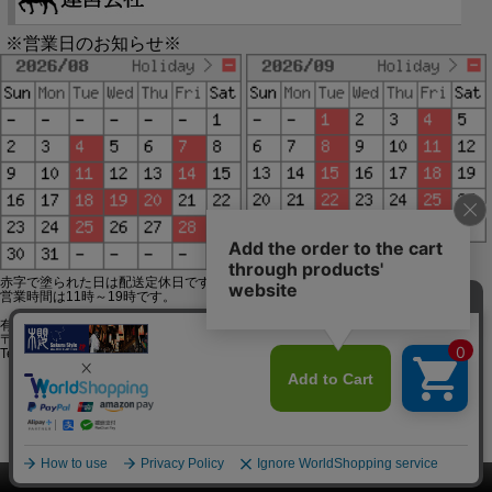
※営業日のお知らせ※
赤字で塗られた日は配送定休日です。
営業時間は11時～19時です。
有限会社ジップジップ SakuraStyle通販事業部
〒650-0021 神戸市中央区三宮町3-9-19イトウビル1,4F
Tel:078-332-2013 FAX:078-333-6644
SSL/TLSとは?
このページをPC用に切り替え