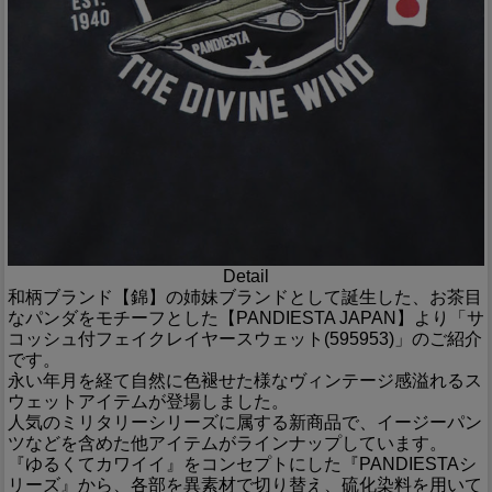
Detail
和柄ブランド【錦】の姉妹ブランドとして誕生した、お茶目
なパンダをモチーフとした【PANDIESTA JAPAN】より「サ
コッシュ付フェイクレイヤースウェット(595953)」のご紹介
です。
永い年月を経て自然に色褪せた様なヴィンテージ感溢れるス
ウェットアイテムが登場しました。
人気のミリタリーシリーズに属する新商品で、イージーパン
ツなどを含めた他アイテムがラインナップしています。
『ゆるくてカワイイ』をコンセプトにした『PANDIESTAシ
リーズ』から、各部を異素材で切り替え、硫化染料を用いて