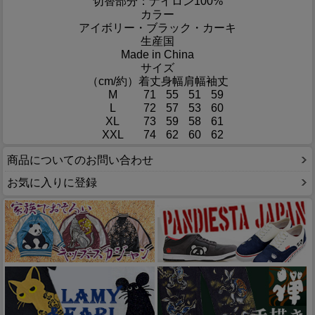
切替部分：ナイロン100%
カラー
アイボリー・ブラック・カーキ
生産国
Made in China
サイズ
（cm/約）
着丈
身幅
肩幅
袖丈
M
71
55
51
59
L
72
57
53
60
XL
73
59
58
61
XXL
74
62
60
62
商品についてのお問い合わせ
お気に入りに登録