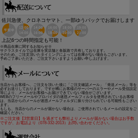
佐川急便、クロネコヤマト、一部ゆうパックでお届けします
上記6つの時間指定も可能！
※商品在庫に関するお知らせ※
サクラスタイルでは在庫を実店舗と各販路で共有しております。
そのため、ご注文頂いたタイミングによっては在庫がない場合もございます。
予めご了承いただき、ご注文下さいますようお願い申し上げます。
当店からお客様へ、ご注文を頂いた後に「ご注文確認メール」「発送メール」等を
必ずお送りしております。ですが稀にお客様のサーバーのエラーやメール受信設定
等により、メールがお客様へお届けできていない場合がございます。
WEBのフリーメールやプロバイダの迷惑メールフィルタを使用されているお客様
は、当店からのメールが迷惑メールフォルダに振り分けられている可能性もござい
ます。
もしも、当店からのメールが届かない場合は、ご使用されているメールの設定をご
確認ください。
※ご注文後【3営業日】を過ぎても弊社よりメールが届かない場合はお手数
ですが、お電話より（078-332-2013）お問い合わせください。