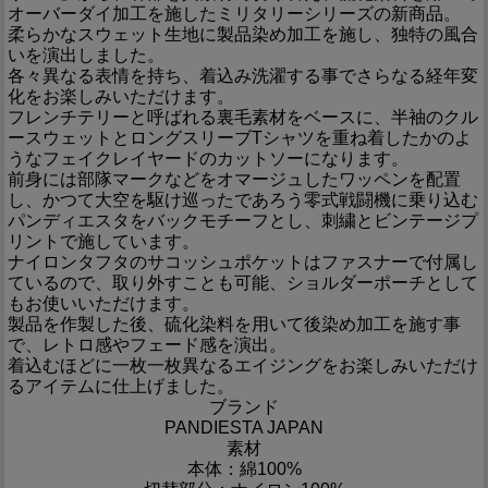
オーバーダイ加工を施したミリタリーシリーズの新商品。
柔らかなスウェット生地に製品染め加工を施し、独特の風合
いを演出しました。
各々異なる表情を持ち、着込み洗濯する事でさらなる経年変
化をお楽しみいただけます。
フレンチテリーと呼ばれる裏毛素材をベースに、半袖のクル
ースウェットとロングスリーブTシャツを重ね着したかのよ
うなフェイクレイヤードのカットソーになります。
前身には部隊マークなどをオマージュしたワッペンを配置
し、かつて大空を駆け巡ったであろう零式戦闘機に乗り込む
パンディエスタをバックモチーフとし、刺繍とビンテージプ
リントで施しています。
ナイロンタフタのサコッシュポケットはファスナーで付属し
ているので、取り外すことも可能、ショルダーポーチとして
もお使いいただけます。
製品を作製した後、硫化染料を用いて後染め加工を施す事
で、レトロ感やフェード感を演出。
着込むほどに一枚一枚異なるエイジングをお楽しみいただけ
るアイテムに仕上げました。
ブランド
PANDIESTA JAPAN
素材
本体：綿100%