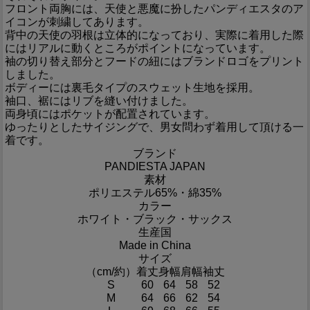
フロント両胸には、天使と悪魔に扮したパンディエスタのア
イコンが刺繍してあります。
背中の天使の羽根は立体的になっており、実際に着用した際
にはリアルに動くところがポイントになっています。
袖の切り替え部分とフードの紐にはブランドロゴをプリント
しました。
ボディーには裏毛タイプのスウェット生地を採用。
袖口、裾にはリブを縫い付けました。
両身頃にはポケットが配置されています。
ゆったりとしたサイジングで、男女問わず着用して頂ける一
着です。
ブランド
PANDIESTA JAPAN
素材
ポリエステル65%・綿35%
カラー
ホワイト・ブラック・サックス
生産国
Made in China
サイズ
（cm/約）
着丈
身幅
肩幅
袖丈
S
60
64
58
52
M
64
66
62
54