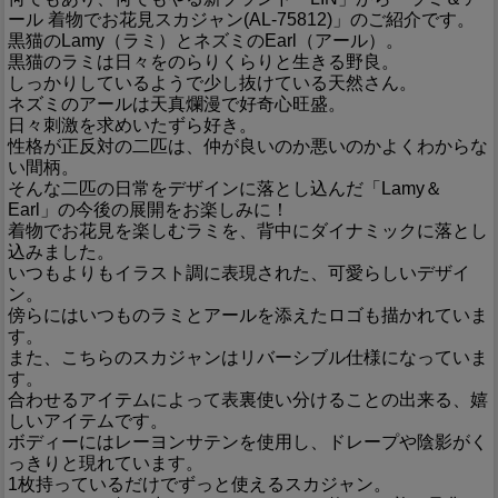
ール 着物でお花見スカジャン(AL-75812)」のご紹介です。
黒猫のLamy（ラミ）とネズミのEarl（アール）。
黒猫のラミは日々をのらりくらりと生きる野良。
しっかりしているようで少し抜けている天然さん。
ネズミのアールは天真爛漫で好奇心旺盛。
日々刺激を求めいたずら好き。
性格が正反対の二匹は、仲が良いのか悪いのかよくわからな
い間柄。
そんな二匹の日常をデザインに落とし込んだ「Lamy＆
Earl」の今後の展開をお楽しみに！
着物でお花見を楽しむラミを、背中にダイナミックに落とし
込みました。
いつもよりもイラスト調に表現された、可愛らしいデザイ
ン。
傍らにはいつものラミとアールを添えたロゴも描かれていま
す。
また、こちらのスカジャンはリバーシブル仕様になっていま
す。
合わせるアイテムによって表裏使い分けることの出来る、嬉
しいアイテムです。
ボディーにはレーヨンサテンを使用し、ドレープや陰影がく
っきりと現れています。
1枚持っているだけでずっと使えるスカジャン。