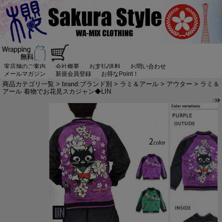
実店舗のご案内
会社概要
お支払/送料
お問い合わせ
メールマガジン
新規会員登録
お得なPoint！
商品カテゴリ一覧
>
brand:ブランド別
>
ラミ＆アール
>
アウター
> ラミ＆
アール 着物でお花見スカジャン◆LIN