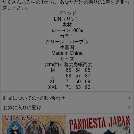
たくさんある柄の中から、あなただけの拘りの1着を是非お
探し下さい。
ブランド
LIN（リン）
素材
レーヨン100%
カラー
グリーン・パープル
生産国
Made in China
サイズ
（cm/約）
着丈
身幅
裄丈
M
65
54
85
L
68
57
87
XL
71
60
89
XXL
71
63
90
商品についてのお問い合わせ
お気に入りに登録