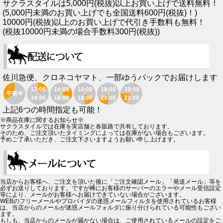
サクラスタイルは5,000円(税抜)以上お買い上げで送料無料！
(5,000円未満のお買い上げでも全国送料600円(税抜)！)
10000円(税抜)以上のお買い上げで代引き手数料も無料！
(税抜10000円未満の場合手数料300円(税抜))
佐川急便、クロネコヤマト、一部ゆうパックでお届けします
上記6つの時間指定も可能！
※商品在庫に関するお知らせ※
サクラスタイルでは在庫を実店舗と各販路で共有しております。
そのため、ご注文頂いたタイミングによっては在庫がない場合もございます。
予めご了承いただき、ご注文下さいますようお願い申し上げます。
当店からお客様へ、ご注文を頂いた後に「ご注文確認メール」「発送メール」等を
必ずお送りしております。ですが稀にお客様のサーバーのエラーやメール受信設定
等により、メールがお客様へお届けできていない場合がございます。
WEBのフリーメールやプロバイダの迷惑メールフィルタを使用されているお客様
は、当店からのメールが迷惑メールフォルダに振り分けられている可能性もござい
ます。
もしも、当店からのメールが届かない場合は、ご使用されているメールの設定をご