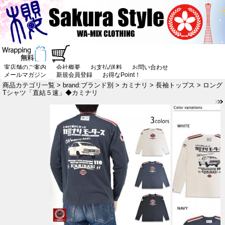
実店舗のご案内
会社概要
お支払/送料
お問い合わせ
メールマガジン
新規会員登録
お得なPoint！
商品カテゴリ一覧
>
brand:ブランド別
>
カミナリ
>
長袖トップス
> ロング
Tシャツ「直結５速」◆カミナリ