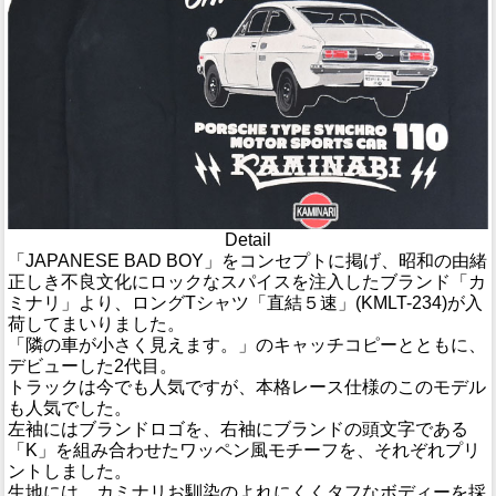
Detail
「JAPANESE BAD BOY」をコンセプトに掲げ、昭和の由緒
正しき不良文化にロックなスパイスを注入したブランド「カ
ミナリ」より、ロングTシャツ「直結５速」(KMLT-234)が入
荷してまいりました。
「隣の車が小さく見えます。」のキャッチコピーとともに、
デビューした2代目。
トラックは今でも人気ですが、本格レース仕様のこのモデル
も人気でした。
左袖にはブランドロゴを、右袖にブランドの頭文字である
「K」を組み合わせたワッペン風モチーフを、それぞれプリ
ントしました。
生地には、カミナリお馴染のよれにくくタフなボディーを採