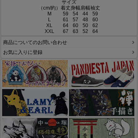
サイズ
（cm/約）
着丈
身幅
肩幅
袖丈
M
59
54
44
59
L
61
57
48
60
XL
64
60
50
62
XXL
67
63
52
64
商品についてのお問い合わせ
お気に入りに登録