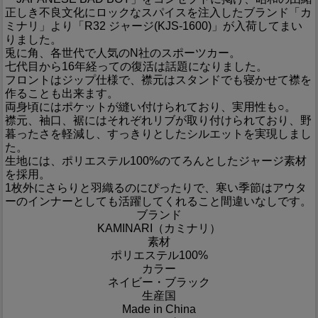
正しき不良文化にロックなスパイスを注入したブランド「カ
ミナリ」より「R32 ジャージ(KJS-1600)」が入荷してまい
りました。
兎に角、各世代で人気のN社のスポーツカー。
七代目から16年経っての復活は話題になりました。
フロントはジップ仕様で、襟元はスタンドでも寝かせて襟を
作ることも出来ます。
両身頃にはポケットが縫い付けられており、実用性も○。
襟元、袖口、裾にはそれぞれリブが取り付けられており、野
暮ったさを軽減し、すっきりとしたシルエットを実現しまし
た。
生地には、ポリエステル100%のてろんとしたジャージ素材
を採用。
1枚外にさらりと羽織るのにぴったりで、寒い季節はアウタ
ーのインナーとしても活躍してくれること間違いなしです。
ブランド
KAMINARI（カミナリ）
素材
ポリエステル100%
カラー
ネイビー・ブラック
生産国
Made in China