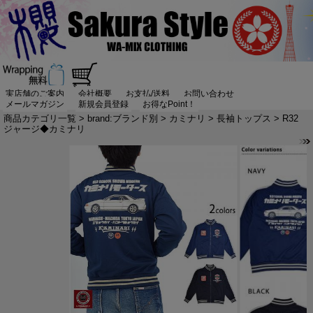
実店舗のご案内
会社概要
お支払/送料
お問い合わせ
メールマガジン
新規会員登録
お得なPoint！
商品カテゴリ一覧
>
brand:ブランド別
>
カミナリ
>
長袖トップス
> R32
ジャージ◆カミナリ