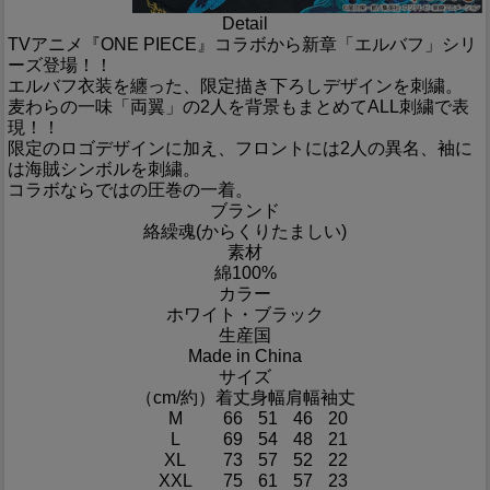
Detail
TVアニメ『ONE PIECE』コラボから新章「エルバフ」シリ
ーズ登場！！
エルバフ衣装を纏った、限定描き下ろしデザインを刺繍。
麦わらの一味「両翼」の2人を背景もまとめてALL刺繍で表
現！！
限定のロゴデザインに加え、フロントには2人の異名、袖に
は海賊シンボルを刺繍。
コラボならではの圧巻の一着。
ブランド
絡繰魂(からくりたましい)
素材
綿100%
カラー
ホワイト・ブラック
生産国
Made in China
サイズ
（cm/約）
着丈
身幅
肩幅
袖丈
M
66
51
46
20
L
69
54
48
21
XL
73
57
52
22
XXL
75
61
57
23