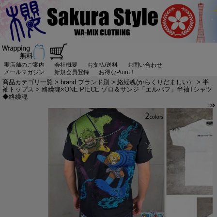
実店舗のご案内
会社概要
お支払/送料
お問い合わせ
メールマガジン
新規会員登録
お得なPoint！
商品カテゴリ一覧
>
brand:ブランド別
>
絡繰魂(からくりだましい）
>
半
袖トップス
> 絡繰魂×ONE PIECE ゾロ＆サンジ「エルバフ」半袖Tシャツ
◆絡繰魂