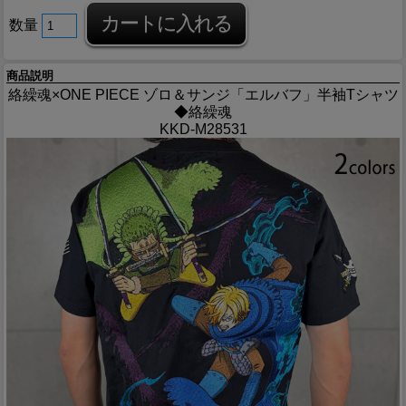
数量
商品説明
絡繰魂×ONE PIECE ゾロ＆サンジ「エルバフ」半袖Tシャツ
◆絡繰魂
KKD-M28531