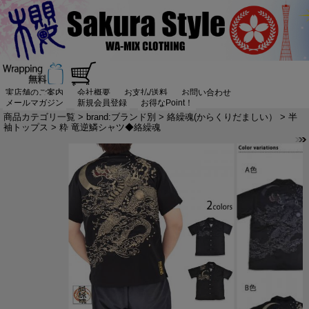
実店舗のご案内
会社概要
お支払/送料
お問い合わせ
メールマガジン
新規会員登録
お得なPoint！
商品カテゴリ一覧
>
brand:ブランド別
>
絡繰魂(からくりだましい）
>
半
袖トップス
> 粋 竜逆鱗シャツ◆絡繰魂