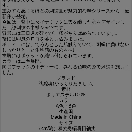
す。
重みすら感じるほどの刺繍量が魅力的な粋シリーズから、最
新作が登場。
今回は、背中にダイナミックに雲を纏った竜をデザインし
た、総刺繍の半袖シャツです。
背景には三日月が浮かび、桜がちりばめられています。
裾には印風のロゴを落とし込みました。
ボディーには、てろんとした肌触りでいて、刺繍に負けない
しっかりとした生地感のものを採用。
左胸にはポケットが縫い付けられています。
カラーは二色展開。
同じブラックのボディーに、異なる色味の糸で刺繍を施しま
した。
ブランド
絡繰魂(からくりたましい)
素材
ポリエステル100%
カラー
A色・B色
生産国
Made in China
サイズ
（cm/約）
着丈
身幅
肩幅
袖丈