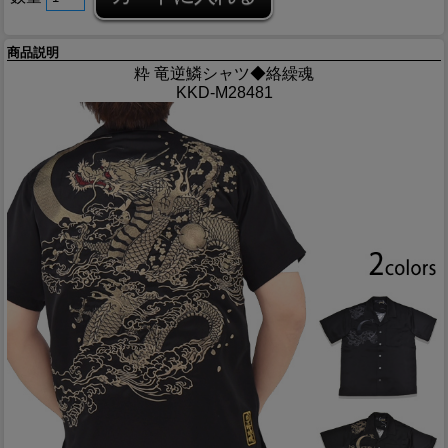
商品説明
粋 竜逆鱗シャツ◆絡繰魂
KKD-M28481