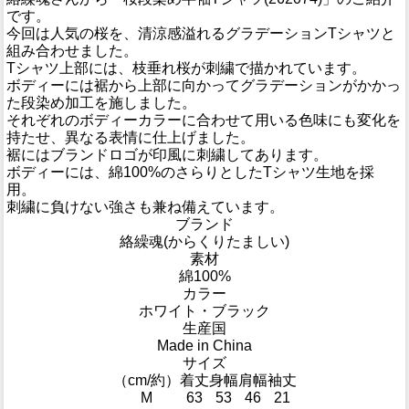
です。
今回は人気の桜を、清涼感溢れるグラデーションTシャツと
組み合わせました。
Tシャツ上部には、枝垂れ桜が刺繍で描かれています。
ボディーには裾から上部に向かってグラデーションがかかっ
た段染め加工を施しました。
それぞれのボディーカラーに合わせて用いる色味にも変化を
持たせ、異なる表情に仕上げました。
裾にはブランドロゴが印風に刺繍してあります。
ボディーには、綿100%のさらりとしたTシャツ生地を採
用。
刺繍に負けない強さも兼ね備えています。
ブランド
絡繰魂(からくりたましい)
素材
綿100%
カラー
ホワイト・ブラック
生産国
Made in China
サイズ
（cm/約）
着丈
身幅
肩幅
袖丈
M
63
53
46
21