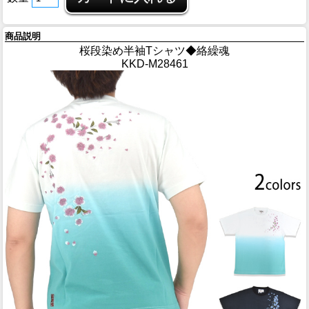
商品説明
桜段染め半袖Tシャツ◆絡繰魂
KKD-M28461