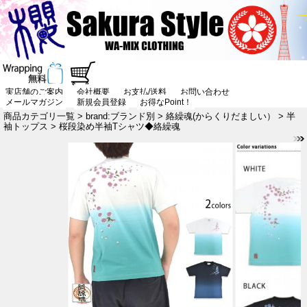
実店舗のご案内
会社概要
お支払/送料
お問い合わせ
メールマガジン
新規会員登録
お得なPoint！
商品カテゴリ一覧
>
brand:ブランド別
>
絡繰魂(からくりだましい）
>
半
袖トップス
> 桜段染め半袖Tシャツ◆絡繰魂