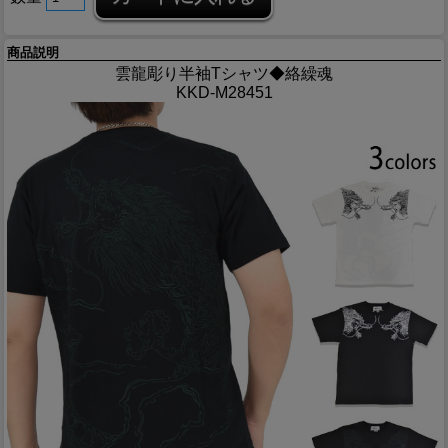
商品説明
雲龍彫り半袖Tシャツ◆絡繰魂
KKD-M28451