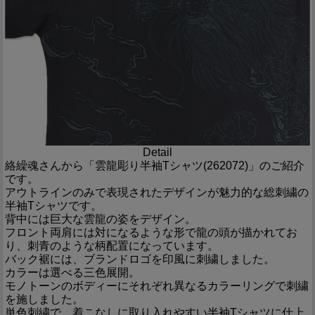
Detail
絡繰魂さんから「雲龍彫り半袖Tシャツ(262072)」のご紹介
です。
アウトラインのみで表現されたデザインが魅力的な総刺繍の
半袖Tシャツです。
背中には巨大な雲龍の姿をデザイン。
フロント両肩には対になるような形で龍の頭が描かれてお
り、刺青のような柄配置になっています。
バック裾には、ブランドロゴを印風に刺繍しました。
カラーは選べる三色展開。
モノトーンのボディーにそれぞれ異なるカラーリングで刺繍
を施しました。
単色刺繍で、着こなしに取り入れやすい半袖Tシャツに仕上