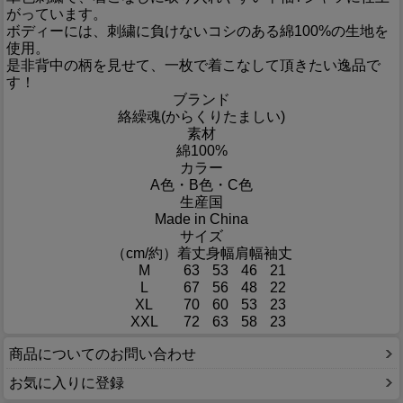
がっています。
ボディーには、刺繍に負けないコシのある綿100%の生地を
使用。
是非背中の柄を見せて、一枚で着こなして頂きたい逸品で
す！
ブランド
絡繰魂(からくりたましい)
素材
綿100%
カラー
A色・B色・C色
生産国
Made in China
サイズ
（cm/約）
着丈
身幅
肩幅
袖丈
M
63
53
46
21
L
67
56
48
22
XL
70
60
53
23
XXL
72
63
58
23
商品についてのお問い合わせ
お気に入りに登録