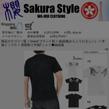
実店舗のご案内
会社概要
お支払/送料
お問い合わせ
メールマガジン
新規会員登録
お得なPoint！
商品カテゴリ一覧
>
brand:ブランド別
>
絡繰魂(からくりだましい）
>
半
袖トップス
> 雲龍彫り半袖Tシャツ◆絡繰魂