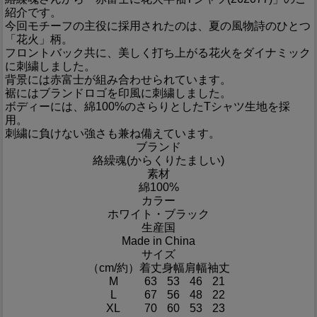
紹介です。
今回モチーフの主役に採用されたのは、夏の風物詩のひとつ
「花火」柄。
フロントバック共に、美しく打ち上がる花火をダイナミック
に刺繍しました。
背景には赤富士が組み合わせられています。
裾にはブランドロゴを印風に刺繍しました。
ボディーには、綿100%のさらりとしたTシャツ生地を採
用。
刺繍に負けない強さも兼ね備えています。
ブランド
絡繰魂(からくりたましい)
素材
綿100%
カラー
ホワイト・ブラック
生産国
Made in China
サイズ
（cm/約）
着丈
身幅
肩幅
袖丈
M
63
53
46
21
L
67
56
48
22
XL
70
60
53
23