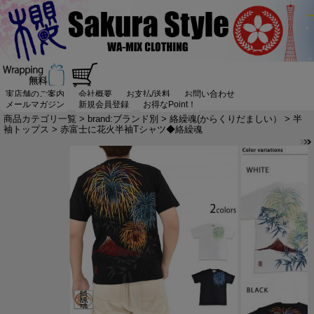
実店舗のご案内
会社概要
お支払/送料
お問い合わせ
メールマガジン
新規会員登録
お得なPoint！
商品カテゴリ一覧
>
brand:ブランド別
>
絡繰魂(からくりだましい）
>
半
袖トップス
> 赤富士に花火半袖Tシャツ◆絡繰魂