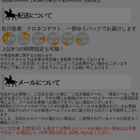
佐川急便、クロネコヤマト、一部ゆうパックでお届けします
上記6つの時間指定も可能！
※商品在庫に関するお知らせ※
サクラスタイルでは在庫を実店舗と各販路で共有しております。
そのため、ご注文頂いたタイミングによっては在庫がない場合もございます。
予めご了承いただき、ご注文下さいますようお願い申し上げます。
当店からお客様へ、ご注文を頂いた後に「ご注文確認メール」「発送メール」等を
必ずお送りしております。ですが稀にお客様のサーバーのエラーやメール受信設定
等により、メールがお客様へお届けできていない場合がございます。
WEBのフリーメールやプロバイダの迷惑メールフィルタを使用されているお客様
は、当店からのメールが迷惑メールフォルダに振り分けられている可能性もござい
ます。
もしも、当店からのメールが届かない場合は、ご使用されているメールの設定をご
確認ください。
※ご注文後【3営業日】を過ぎても弊社よりメールが届かない場合はお手数
ですが、お電話より（078-332-2013）お問い合わせください。