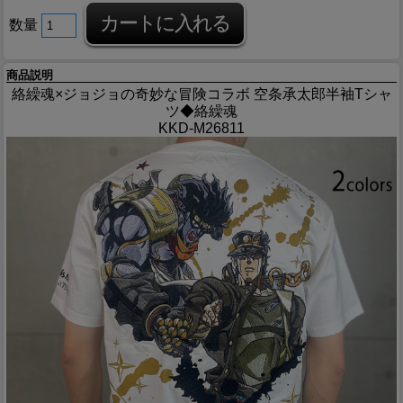
数量
商品説明
絡繰魂×ジョジョの奇妙な冒険コラボ 空条承太郎半袖Tシャ
ツ◆絡繰魂
KKD-M26811