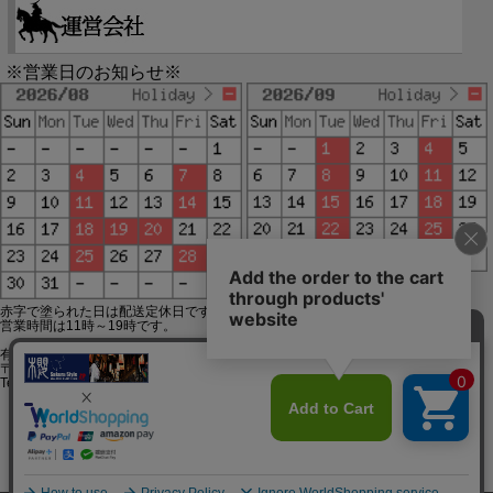
※営業日のお知らせ※
赤字で塗られた日は配送定休日です。
営業時間は11時～19時です。
有限会社ジップジップ SakuraStyle通販事業部
〒650-0021 神戸市中央区三宮町3-9-19イトウビル1,4F
Tel:078-332-2013 FAX:078-333-6644
SSL/TLSとは?