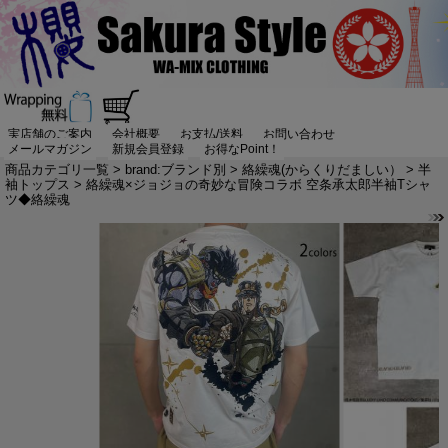
実店舗のご案内
会社概要
お支払/送料
お問い合わせ
メールマガジン
新規会員登録
お得なPoint！
商品カテゴリ一覧
>
brand:ブランド別
>
絡繰魂(からくりだましい）
>
半
袖トップス
> 絡繰魂×ジョジョの奇妙な冒険コラボ 空条承太郎半袖Tシャ
ツ◆絡繰魂