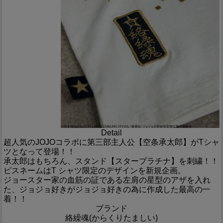
Detail
超人気のJOJOコラボに第三部主人公【空条承太郎】がTシャ
ツとなって登場！！
承太郎はもちろん、スタンド【スタープラチナ】を刺繍！！
ピスネームはT シャツ限定のデザインを新規企画。
ジョースター家の血筋の証である左肩の星型のアザを入れ
た、ジョジョ好きがジョジョ好きの為に作成した最高の一
着！！
ブランド
絡繰魂(からくりたましい)