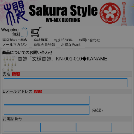
実店舗のご案内
会社概要
お支払/送料
お問い合わせ
メールマガジン
新規会員登録
お得なPoint！
商品についてのお問い合わせ
首飾「文様首飾」KN-001-010◆KANAME
氏名
必須
Eメールアドレス
必須
（確認）
お電話番号
-
-