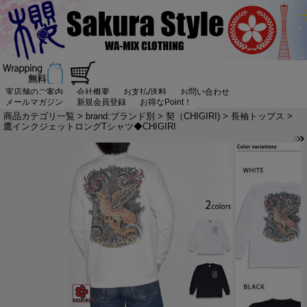
実店舗のご案内
会社概要
お支払/送料
お問い合わせ
メールマガジン
新規会員登録
お得なPoint！
商品カテゴリ一覧
>
brand:ブランド別
>
契（CHIGIRI)
>
長袖トップス
>
鷹インクジェットロングTシャツ◆CHIGIRI