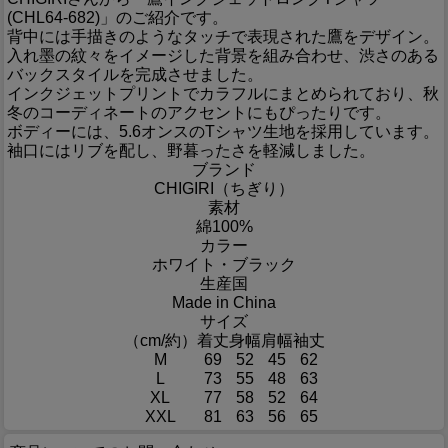
(CHL64-682)」のご紹介です。
背中には手描きのようなタッチで表現された鷹をデザイン。
入れ墨の紋々をイメージした背景を組み合わせ、渋さのある
バックスタイルを完成させました。
インクジェットプリントでカラフルにまとめられており、秋
冬のコーディネートのアクセントにもぴったりです。
ボディーには、5.6オンスのTシャツ生地を採用しています。
袖口にはリブを配し、野暮ったさを軽減しました。
ブランド
CHIGIRI（ちぎり）
素材
綿100%
カラー
ホワイト・ブラック
生産国
Made in China
サイズ
（cm/約）
着丈
身幅
肩幅
袖丈
M
69
52
45
62
L
73
55
48
63
XL
77
58
52
64
XXL
81
63
56
65