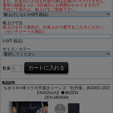
また、お支払い方法も代金引換はお選びいただけません。
通常の納期より2～3日余計にお時間がかかりますので
予めご了承の上、裾上げをご依頼下さい。
裾上げ寸法
裾上げを行う場合の、出来上がり股下をご入力ください
（センチメートル表記）
(+0円 税込)
サイズ／カラー
数量
商品説明
ちきりや×禅コラボ手描きジーンズ「牡丹兎」(KD001-102)
【40/42inch】◆禅/ZEN
ZEN-M04094