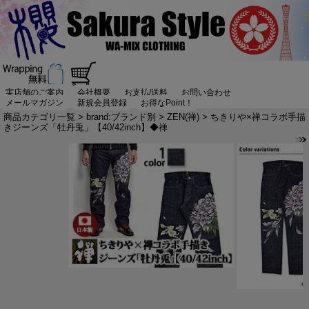
実店舗のご案内
会社概要
お支払/送料
お問い合わせ
メールマガジン
新規会員登録
お得なPoint！
商品カテゴリ一覧
>
brand:ブランド別
>
ZEN(禅)
> ちきりや×禅コラボ手描
きジーンズ「牡丹兎」【40/42inch】◆禅