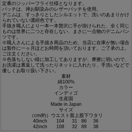
定番のジッパーフライ仕様となります。
パッチは、禅お馴染みのレザーパッチを使用。
デニムは、すっきりとしたシルエットで、洗いのあまりかけ
られていない濃紺色です。
手描き職人により一本一本贅沢に手が掛けられた、全く同じ
ものは世界に二つと存在しない、まさに一点物のデニムパン
ツです。
※職人さんによる手描き商品のため、当店に在庫が無い場合
は製作に一ヶ月ほどお時間を頂いております。ご了承の上、
ご注文ください。
※色落ちしない様に加工してありますが、摩擦に弱いので、
お洗濯は裏返して洗ったりネットに入れたり、手洗いなどで
優しくお取り扱い下さい。
素材
綿100%
カラー
インディゴ
生産国
Made in Japan
サイズ
（cm/約）
ウエスト
股上
股下
ワタリ
40inch
104
31
86
36
42inch
108
32
89
38