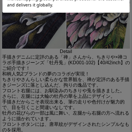
Detail
手描きデニムに定評のある「禅」さんから、ちきりや×禅コ
ラボ手描きジーンズ「牡丹兎」(KD001-102)【40/42inch】の
ご紹介です！
和柄人気2ブランドの夢のコラボが実現！
ちきりやさんらしい柔らかな世界観を、禅が定評のある手描
きジーンズに落とし込んだ、拘りの逸品です。
フロント右腿には、お馴染みのちきりや兎を描きました。
さらに、左腿には大輪の牡丹の華を上品にデザイン。
手描きだからこそ表現出来る、筆の走りや色付けが魅力的
で、目を引くこと間違いなしです。
牡丹の花びらの一部は風に舞い、左腿から右腿の方へ流れる
ように描かれています。
フロントボタンには、唐草紋がデザインされたシンプルなも
のを採用。