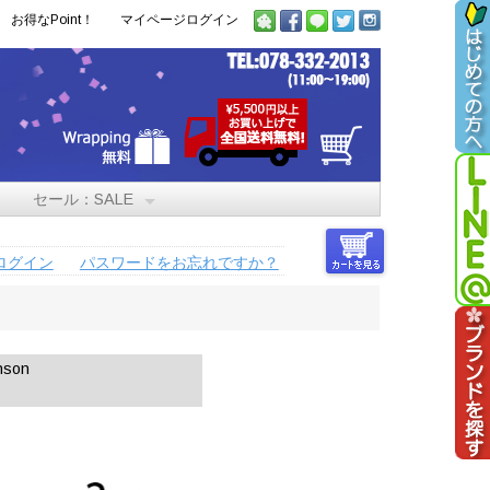
お得なPoint！
マイページログイン
セール：SALE
ログイン
パスワードをお忘れですか？
son