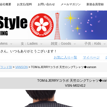
会社概要
お支払/送料
お問い合わせ
メールマガジン
新規会員登録
Mens
女：Ladies
雑貨：Goods
子供：Kids
トさん。いつもありがとうございます！
お気に入り一覧
マイページ
:ブランド別
>
VANSON
> TOM＆JERRYコラボ 天竺ロングTシャツ◆vanson
TOM＆JERRYコラボ 天竺ロングTシャツ◆van
VSN-M02412