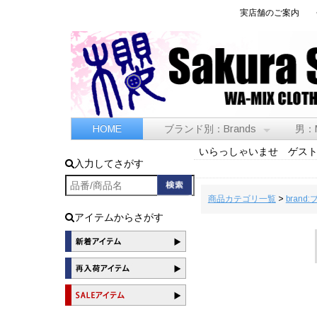
実店舗のご案内
HOME
ブランド別：Brands
男：
いらっしゃいませ ゲス
入力してさがす
商品カテゴリ一覧
>
brand
アイテムからさがす