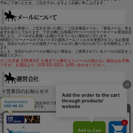
予めご了承いただき、ご注文下さいますようお願い申し上げます。
当店からお客様へ、ご注文を頂いた後に「ご注文確認メール」「発送メール」等を
必ずお送りしております。ですが稀にお客様のサーバーのエラーやメール受信設定
等により、メールがお客様へお届けできていない場合がございます。
WEBのフリーメールやプロバイダの迷惑メールフィルタを使用されているお客様
は、当店からのメールが迷惑メールフォルダに振り分けられている可能性もござい
ます。
もしも、当店からのメールが届かない場合は、ご使用されているメールの設定をご
確認ください。
※ご注文後【3営業日】を過ぎても弊社よりメールが届かない場合はお手数
ですが、お電話より（078-332-2013）お問い合わせください。
※営業日のお知らせ※
赤字で塗られた日は配送定休日です。
営業時間は11時～19時です。
有限会社ジップジップ SakuraStyle通販事業部
〒650-0021 神戸市中央区三宮町3-9-19イトウビル1,4F
Tel:078-332-2013 FAX:078-333-6644