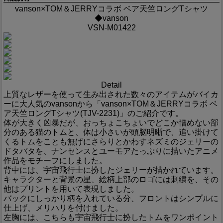
vanson×TOM＆JERRYコラボ ベア天竺ロングTシャツ
◆vanson
VSN-M01422
Detail
上質なレザーを使って生み出された数々のアイテムがバイカ
ーに大人気のvansonから「vanson×TOM＆JERRYコラボ ベ
ア天竺ロングTシャツ(TJV-2231)」のご紹介です。
体が大きく凶暴だが、おっちょこちょいでどこか憎めない部
分のある猫のトムと、体は小さいが頭脳明晰で、追い掛けて
くるトムをことも無げにさらりとかわすネズミのジェリーの
ドタバタを、ナンセンスとユーモアたっぷりに描いたアニメ
作品をモチーフにしました。
背中には、宇宙飛行士に扮したジェリーが描かれています。
キャラクターと背景の星、絵柄上部のロゴには刺繍を、その
他はプリントを用いて表現しました。
バックにしっかり柄を入れている分、フロントはシンプルに
仕上げ、メリハリを付けました。
左胸には、こちらも宇宙飛行士に扮したトムをワンポイント