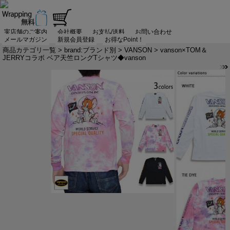
実店舗のご案内
会社概要
お支払/送料
お問い合わせ
メールマガジン
新規会員登録
お得なPoint！
商品カテゴリ一覧
>
brand:ブランド別
>
VANSON
> vanson×TOM＆
JERRYコラボ ベア天竺ロングTシャツ◆vanson