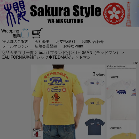
実店舗のご案内
会社概要
お支払/送料
お問い合わせ
メールマガジン
新規会員登録
お得なPoint！
商品カテゴリ一覧
>
brand:ブランド別
>
TEDMAN（テッドマン）
>
CALIFORNIA半袖Tシャツ◆TEDMAN/テッドマン