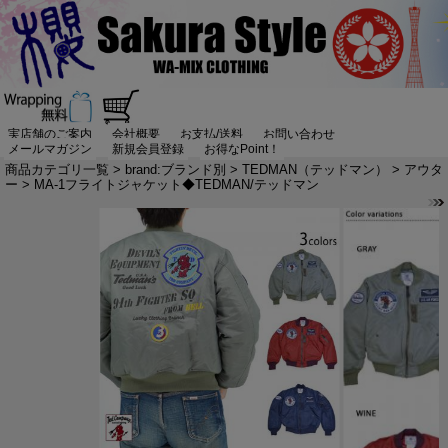
実店舗のご案内
会社概要
お支払/送料
お問い合わせ
メールマガジン
新規会員登録
お得なPoint！
商品カテゴリ一覧
>
brand:ブランド別
>
TEDMAN（テッドマン）
>
アウタ
ー
> MA-1フライトジャケット◆TEDMAN/テッドマン