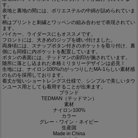
す。
表地と裏地の間には、ポリエステルの中綿が詰められていま
す。
柄はプリントと刺繍とワッペンの組み合わせで表現されてい
ます。
バイカー、ライダースにもオススメです。
フロントには、大きめのジップを縫い付けました。
両身頃には、スナップボタン付きのポケットを取り付け、裏
側にも同様に内ポケットを配置しています。
ボタンの表面には、テッドマンの刻印が施されています。
随所に落とし込まれた本格ミリタリーデザインは必見！
生地には、ナイロン100%のがっつりしたMA-1らしい素材感
のものを採用しております。
着丈が短いショートレングス仕様で、シンプルで美しいタウ
ンユース用としても着用することが出来ます。
ブランド
TEDMAN（テッドマン）
素材
ナイロン100%
カラー
グレー・ワイン・ネイビー
生産国
Made in China