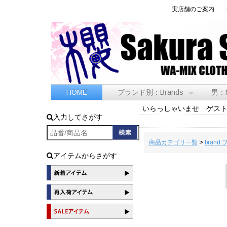
実店舗のご案内
HOME
ブランド別：Brands
男：
いらっしゃいませ ゲス
入力してさがす
商品カテゴリ一覧
>
brand
アイテムからさがす