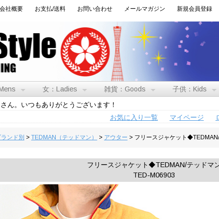
会社概要
お支払/送料
お問い合わせ
メールマガジン
新規会員登録
Mens
女：Ladies
雑貨：Goods
子供：Kids
トさん。いつもありがとうございます！
お気に入り一覧
マイページ
:ブランド別
>
TEDMAN（テッドマン）
>
アウター
> フリースジャケット◆TEDMAN
フリースジャケット◆TEDMAN/テッドマ
TED-M06903