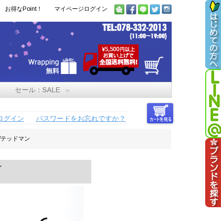
お得なPoint！
マイページログイン
セール：SALE
ログイン
パスワードをお忘れですか？
/テッドマン
ン