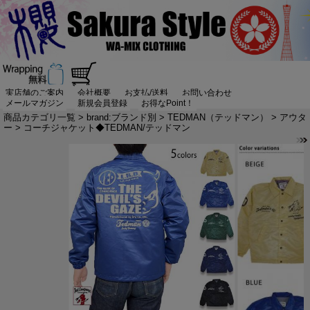
実店舗のご案内
会社概要
お支払/送料
お問い合わせ
メールマガジン
新規会員登録
お得なPoint！
商品カテゴリ一覧
>
brand:ブランド別
>
TEDMAN（テッドマン）
>
アウタ
ー
> コーチジャケット◆TEDMAN/テッドマン