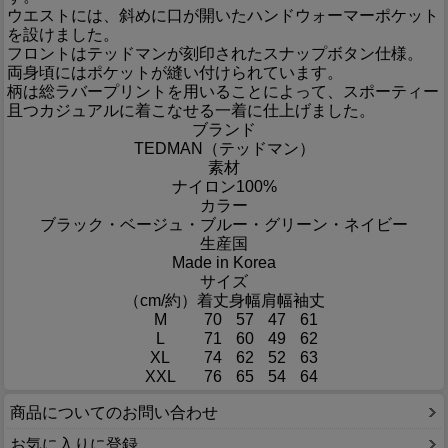
ウエストには、斜めに口が開いたハンドウォーマーポケット
を設けました。
フロントはテッドマンが刻印されたスナップボタン仕様。
両身頃にはポケットが縫い付けられています。
柄は総ラバープリントを用いることによって、スポーティー
且つカジュアルに着こなせる一着に仕上げました。
ブランド
TEDMAN（テッドマン）
素材
ナイロン100%
カラー
ブラック・ベージュ・ブルー・グリーン・ネイビー
生産国
Made in Korea
サイズ
（cm/約）
着丈
身幅
肩幅
袖丈
M
70
57
47
61
L
71
60
49
62
XL
74
62
52
63
XXL
76
65
54
64
商品についてのお問い合わせ
お気に入りに登録