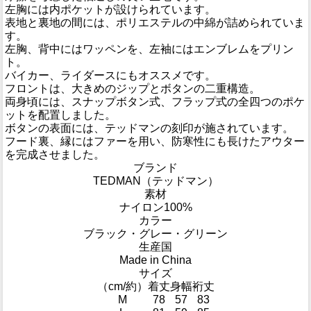
左胸には内ポケットが設けられています。
表地と裏地の間には、ポリエステルの中綿が詰められていま
す。
左胸、背中にはワッペンを、左袖にはエンブレムをプリン
ト。
バイカー、ライダースにもオススメです。
フロントは、大きめのジップとボタンの二重構造。
両身頃には、スナップボタン式、フラップ式の全四つのポケ
ットを配置しました。
ボタンの表面には、テッドマンの刻印が施されています。
フード裏、縁にはファーを用い、防寒性にも長けたアウター
を完成させました。
ブランド
TEDMAN（テッドマン）
素材
ナイロン100%
カラー
ブラック・グレー・グリーン
生産国
Made in China
サイズ
（cm/約）
着丈
身幅
裄丈
M
78
57
83