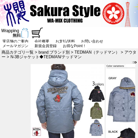
実店舗のご案内
会社概要
お支払/送料
お問い合わせ
メールマガジン
新規会員登録
お得なPoint！
商品カテゴリ一覧
>
brand:ブランド別
>
TEDMAN（テッドマン）
>
アウタ
ー
> N-3Bジャケット◆TEDMAN/テッドマン