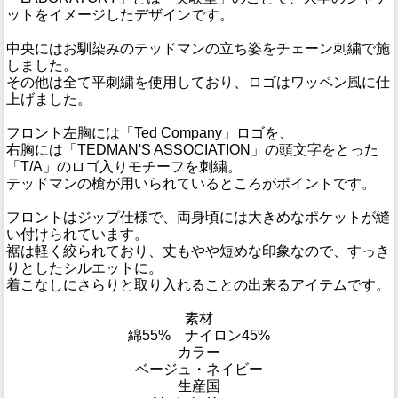
ットをイメージしたデザインです。
中央にはお馴染みのテッドマンの立ち姿をチェーン刺繍で施
しました。
その他は全て平刺繍を使用しており、ロゴはワッペン風に仕
上げました。
フロント左胸には「Ted Company」ロゴを、
右胸には「TEDMAN'S ASSOCIATION」の頭文字をとった
「T/A」のロゴ入りモチーフを刺繍。
テッドマンの槍が用いられているところがポイントです。
フロントはジップ仕様で、両身頃には大きめなポケットが縫
い付けられています。
裾は軽く絞られており、丈もやや短めな印象なので、すっき
りとしたシルエットに。
着こなしにさらりと取り入れることの出来るアイテムです。
素材
綿55% ナイロン45%
カラー
ベージュ・ネイビー
生産国