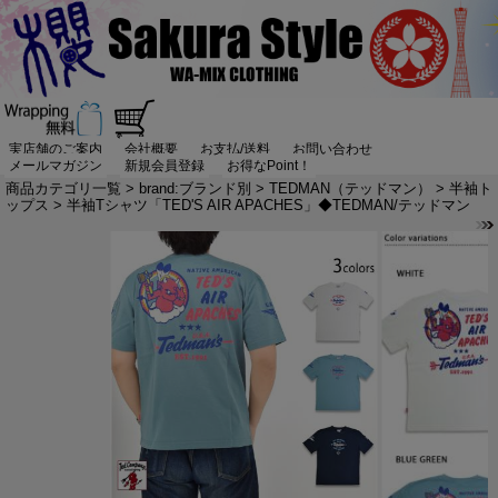
実店舗のご案内
会社概要
お支払/送料
お問い合わせ
メールマガジン
新規会員登録
お得なPoint！
商品カテゴリ一覧
>
brand:ブランド別
>
TEDMAN（テッドマン）
>
半袖ト
ップス
> 半袖Tシャツ「TED'S AIR APACHES」◆TEDMAN/テッドマン