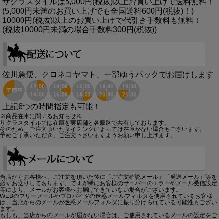
サクラスタイルは5,000円(税抜)以上お買い上げで送料無料！
(5,000円未満のお買い上げでも全国送料600円(税抜)！)
10000円(税抜)以上のお買い上げで代引き手数料も無料！
(税抜10000円未満の場合手数料300円(税抜))
佐川急便、クロネコヤマト、一部ゆうパックでお届けします
上記6つの時間指定も可能！
※商品在庫に関するお知らせ※
サクラスタイルでは在庫を実店舗と各販路で共有しております。
そのため、ご注文頂いたタイミングによっては在庫がない場合もございます。
予めご了承いただき、ご注文下さいますようお願い申し上げます。
当店からお客様へ、ご注文を頂いた後に「ご注文確認メール」「発送メール」等を
必ずお送りしております。ですが稀にお客様のサーバーのエラーやメール受信設定
等により、メールがお客様へお届けできていない場合がございます。
WEBのフリーメールやプロバイダの迷惑メールフィルタを使用されているお客様
は、当店からのメールが迷惑メールフォルダに振り分けられている可能性もござい
ます。
もしも、当店からのメールが届かない場合は、ご使用されているメールの設定をご