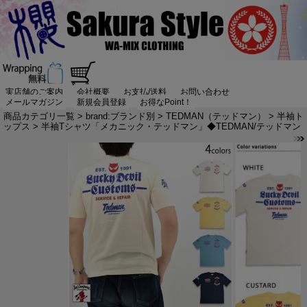
実店舗のご案内
会社概要
お支払/送料
お問い合わせ
メールマガジン
新規会員登録
お得なPoint！
商品カテゴリ一覧
>
brand:ブランド別
>
TEDMAN（テッドマン）
>
半袖ト
ップス
> 半袖Tシャツ「メカニック・テッドマン」◆TEDMAN/テッドマン