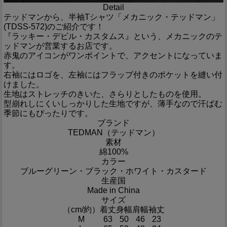
Detail
テッドマンから、半袖Tシャツ「メカニック・テッドマン」
(TDSS-572)のご紹介です！
『ラッキー・デビル・カスタムス』という、メカニックのテ
ッドマンが営業するお店です。
赤鬼のアイコンがワンポイントで、アクセントになっていま
す。
右袖にはロゴを、左袖にはフラップ付きのポケットを縫い付
けました。
生地はストレッチのきいた、さらりとしたものを使用。
型崩れしにくいしっかりした生地ですが、薄手なので汗ばむ
季節にもぴったりです。
ブランド
TEDMAN（テッドマン）
素材
綿100%
カラー
ブルーグリーン・ブラック・ホワイト・カスタード
生産国
Made in China
サイズ
（cm/約）
着丈
身幅
肩幅
袖丈
M
63
50
46
23