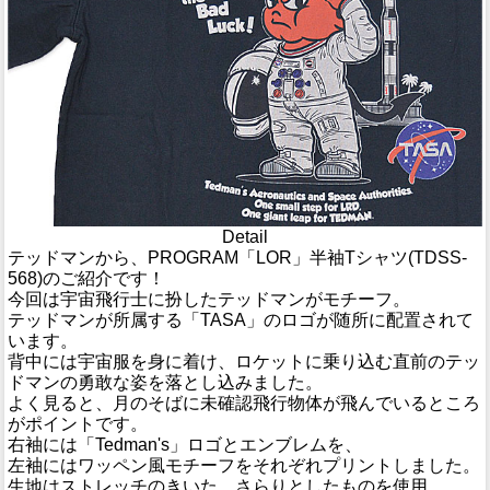
Detail
テッドマンから、PROGRAM「LOR」半袖Tシャツ(TDSS-
568)のご紹介です！
今回は宇宙飛行士に扮したテッドマンがモチーフ。
テッドマンが所属する「TASA」のロゴが随所に配置されて
います。
背中には宇宙服を身に着け、ロケットに乗り込む直前のテッ
ドマンの勇敢な姿を落とし込みました。
よく見ると、月のそばに未確認飛行物体が飛んでいるところ
がポイントです。
右袖には「Tedman's」ロゴとエンブレムを、
左袖にはワッペン風モチーフをそれぞれプリントしました。
生地はストレッチのきいた、さらりとしたものを使用。