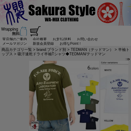
実店舗のご案内
会社概要
お支払/送料
お問い合わせ
メールマガジン
新規会員登録
お得なPoint！
商品カテゴリ一覧
>
brand:ブランド別
>
TEDMAN（テッドマン）
>
半袖ト
ップス
> 吸汗速乾ドライ半袖Tシャツ◆TEDMAN/テッドマン