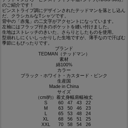
のご紹介です！
ピンストライプ調にデザインされたテッドマンを落とし込ん
だ、クラシカルなTシャツです。
背中の「赤鬼」の二文字がアクセントになっています。
左袖にはフラップ付きのポケットを縫い付けました。
生地はストレッチのきいた、さらりとしたものを使用。
型崩れしにくいしっかりした生地ですが、薄手なので汗ばむ
季節にもぴったりです。
ブランド
TEDMAN（テッドマン）
素材
綿100%
カラー
ブラック・ホワイト・カスタード・ピンク
生産国
Made in China
サイズ
（cm/約）
着丈
身幅
肩幅
袖丈
S
60
47
43
22
M
63
50
46
23
L
65
53
48
24
XL
68
56
51
25
XXL
70
58
54
26