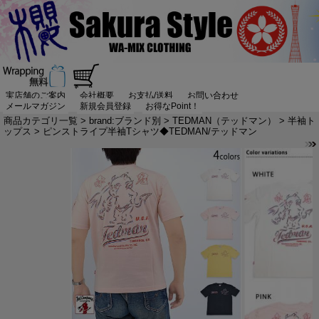
実店舗のご案内
会社概要
お支払/送料
お問い合わせ
メールマガジン
新規会員登録
お得なPoint！
商品カテゴリ一覧
>
brand:ブランド別
>
TEDMAN（テッドマン）
>
半袖ト
ップス
> ピンストライプ半袖Tシャツ◆TEDMAN/テッドマン