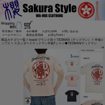
実店舗のご案内
会社概要
お支払/送料
お問い合わせ
メールマガジン
新規会員登録
お得なPoint！
商品カテゴリ一覧
>
brand:ブランド別
>
TEDMAN（テッドマン）
>
半袖ト
ップス
> スタンダードテッドマン半袖Tシャツ◆TEDMAN/テッドマン