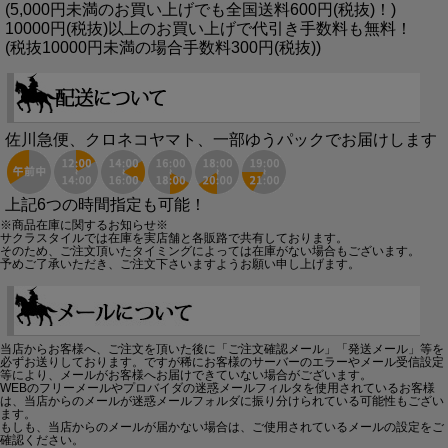
(5,000円未満のお買い上げでも全国送料600円(税抜)！)
10000円(税抜)以上のお買い上げで代引き手数料も無料！
(税抜10000円未満の場合手数料300円(税抜))
佐川急便、クロネコヤマト、一部ゆうパックでお届けします
上記6つの時間指定も可能！
※商品在庫に関するお知らせ※
サクラスタイルでは在庫を実店舗と各販路で共有しております。
そのため、ご注文頂いたタイミングによっては在庫がない場合もございます。
予めご了承いただき、ご注文下さいますようお願い申し上げます。
当店からお客様へ、ご注文を頂いた後に「ご注文確認メール」「発送メール」等を
必ずお送りしております。ですが稀にお客様のサーバーのエラーやメール受信設定
等により、メールがお客様へお届けできていない場合がございます。
WEBのフリーメールやプロバイダの迷惑メールフィルタを使用されているお客様
は、当店からのメールが迷惑メールフォルダに振り分けられている可能性もござい
ます。
もしも、当店からのメールが届かない場合は、ご使用されているメールの設定をご
確認ください。