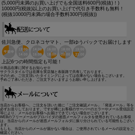
(5,000円未満のお買い上げでも全国送料600円(税抜)！)
10000円(税抜)以上のお買い上げで代引き手数料も無料！
(税抜10000円未満の場合手数料300円(税抜))
佐川急便、クロネコヤマト、一部ゆうパックでお届けします
上記6つの時間指定も可能！
※商品在庫に関するお知らせ※
サクラスタイルでは在庫を実店舗と各販路で共有しております。
そのため、ご注文頂いたタイミングによっては在庫がない場合もございます。
予めご了承いただき、ご注文下さいますようお願い申し上げます。
当店からお客様へ、ご注文を頂いた後に「ご注文確認メール」「発送メール」等を
必ずお送りしております。ですが稀にお客様のサーバーのエラーやメール受信設定
等により、メールがお客様へお届けできていない場合がございます。
WEBのフリーメールやプロバイダの迷惑メールフィルタを使用されているお客様
は、当店からのメールが迷惑メールフォルダに振り分けられている可能性もござい
ます。
もしも、当店からのメールが届かない場合は、ご使用されているメールの設定をご
確認ください。