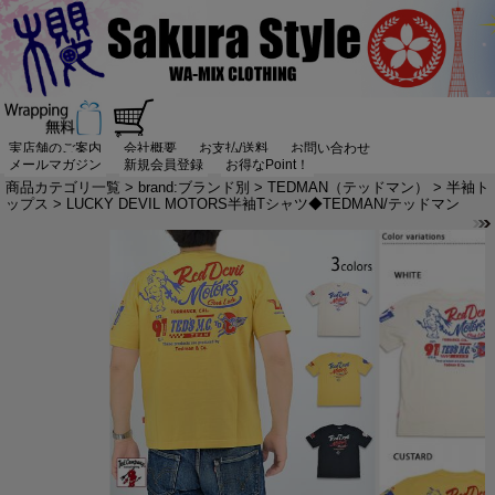
実店舗のご案内
会社概要
お支払/送料
お問い合わせ
メールマガジン
新規会員登録
お得なPoint！
商品カテゴリ一覧
>
brand:ブランド別
>
TEDMAN（テッドマン）
>
半袖ト
ップス
> LUCKY DEVIL MOTORS半袖Tシャツ◆TEDMAN/テッドマン