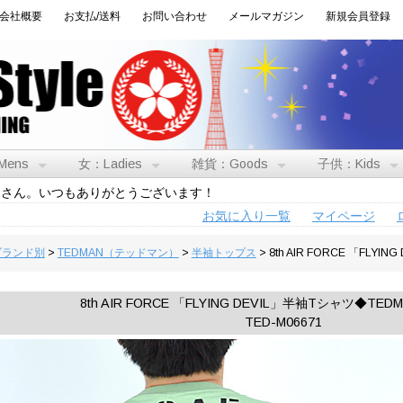
会社概要
お支払/送料
お問い合わせ
メールマガジン
新規会員登録
Mens
女：Ladies
雑貨：Goods
子供：Kids
トさん。いつもありがとうございます！
お気に入り一覧
マイページ
:ブランド別
>
TEDMAN（テッドマン）
>
半袖トップス
> 8th AIR FORCE 「FL
8th AIR FORCE 「FLYING DEVIL」半袖Tシャツ◆TE
TED-M06671