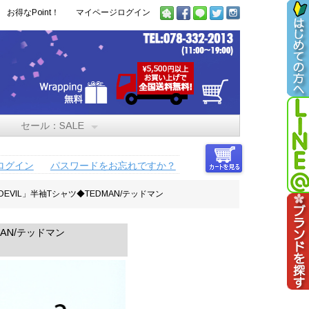
お得なPoint！
マイページログイン
セール：SALE
ログイン
パスワードをお忘れですか？
YING DEVIL」半袖Tシャツ◆TEDMAN/テッドマン
DMAN/テッドマン