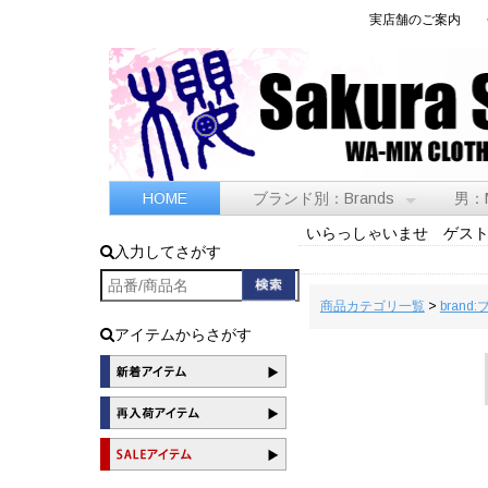
実店舗のご案内
HOME
ブランド別：Brands
男：
いらっしゃいませ ゲス
入力してさがす
商品カテゴリ一覧
>
brand
アイテムからさがす