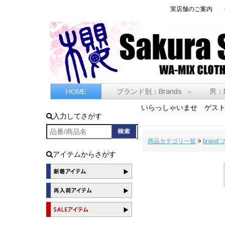
実店舗のご案内
HOME
ブランド別：Brands
男：
いらっしゃいませ ゲス
入力してさがす
商品カテゴリ一覧
>
brand
アイテムからさがす