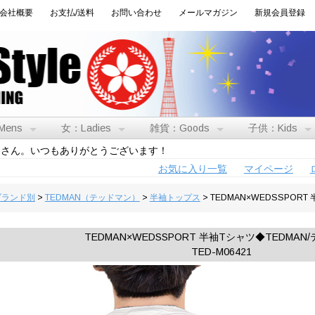
会社概要
お支払/送料
お問い合わせ
メールマガジン
新規会員登録
Mens
女：Ladies
雑貨：Goods
子供：Kids
トさん。いつもありがとうございます！
お気に入り一覧
マイページ
:ブランド別
>
TEDMAN（テッドマン）
>
半袖トップス
> TEDMAN×WEDSSPOR
TEDMAN×WEDSSPORT 半袖Tシャツ◆TEDMAN
TED-M06421