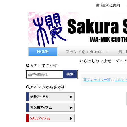
実店舗のご案内
HOME
ブランド別：Brands
男：
いらっしゃいませ ゲス
入力してさがす
商品カテゴリ一覧
>
brand
アイテムからさがす