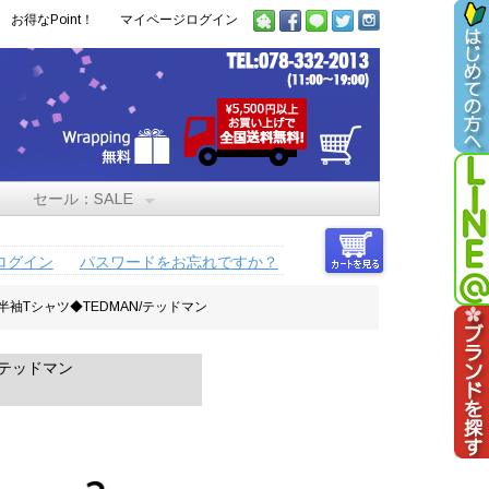
お得なPoint！
マイページログイン
セール：SALE
ログイン
パスワードをお忘れですか？
-共闘半袖Tシャツ◆TEDMAN/テッドマン
N/テッドマン