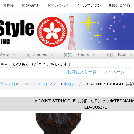
会社概要
お支払/送料
お問い合わせ
メールマガジン
新規会員登録
Mens
女：Ladies
雑貨：Goods
子供：Kids
トさん。いつもありがとうございます！
お気に入り一覧
マイページ
:ブランド別
>
TEDMAN（テッドマン）
>
半袖トップス
> A JOINT STRUGGLE
A JOINT STRUGGLE-共闘半袖Tシャツ◆TEDMA
TED-M06271